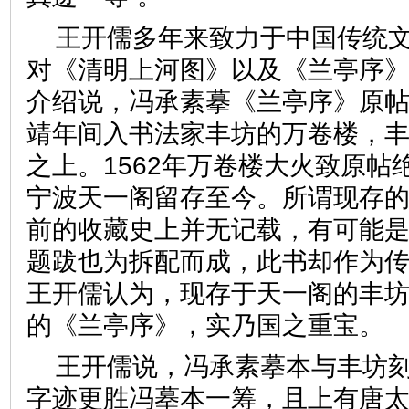
王开儒多年来致力于中国传统
对《清明上河图》以及《兰亭序
介绍说，冯承素摹《兰亭序》原
靖年间入书法家丰坊的万卷楼，
之上。1562年万卷楼大火致原帖
宁波天一阁留存至今。所谓现存
前的收藏史上并无记载，有可能
题跋也为拆配而成，此书却作为
王开儒认为，现存于天一阁的丰
的《兰亭序》，实乃国之重
王开儒说，冯承素摹本与丰坊
字迹更胜冯摹本一筹，且上有唐太宗