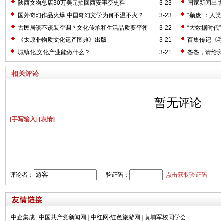
陕西文物总店30万美元拍回西安事变史料
3-23
国家新闻出
国外奇幻作品火爆 中国奇幻文学为何不温不火？
3-23
“颓废”：人
古民居该不该装空调？文化传承和生活品质要平衡
3-22
“大数据时代
《太原非物质文化遗产图典》出版
3-21
百集传记《毛
城镇化,文化产业能做什么？
3-21
爸爸，请给
相关评论
暂无评论
[手写输入]
[表情]
评论者：
验证码：
点击获取验证码
中企集成
|
中国共产党新闻网
|
中红网-红色旅游网
|
黄埔军校同学会
|