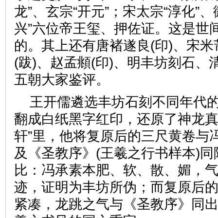
龙”、玄宗“开元”；宋太宗“淳化”、
兴”六位帝王玺、押佐证。这是世
的。其上还有唐褚遂良(印)、宋米
(跋)、赵孟頫(印)、明丰坊刻石、
五朝大家鉴评。
王开儒遴选丰坊石刻不同年代
翻成白纸黑字红印，还原了神龙真
轩”里，他将复原后的三尺黄卷与
及《圣教序》(王羲之行书样本)
比：冯承素本肥、软、散、媚，
迹，证明为丰坊所伪；而复原后
紧凑，龙跳之气与《圣教序》同