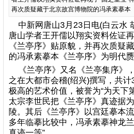
再次质疑藏于北京故宫博物院的冯承素摹本
中新网唐山3月23日电(白云水 
唐山学者王开儒以翔实资料佐证再
《兰亭序》贴原貌，并再次质疑
的冯承素摹本《兰亭序》为明代
《兰亭序》又名《兰亭集序》
之在大都市会稽(绍兴)撰写，共计
极高的艺术价值，被誉为“为天下
太宗李世民把《兰亭序》真迹据
陵。其后《兰亭序》以宫廷摹本
多年临摹比较中，冯承素摹神龙兰
真迹一等”。