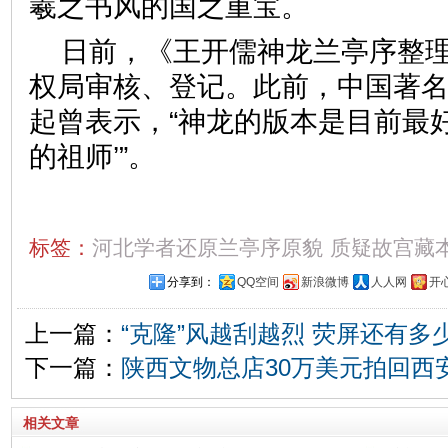
羲之书风的国之重宝。
日前，《王开儒神龙兰亭序整
权局审核、登记。此前，中国著
起曾表示，“神龙的版本是目前最
的祖师’”。
标签：
河北学者还原兰亭序原貌
质疑故宫藏
分享到：
QQ空间
新浪微博
人人网
开
上一篇：
“克隆”风越刮越烈 荧屏还有多
下一篇：
陕西文物总店30万美元拍回西
相关文章