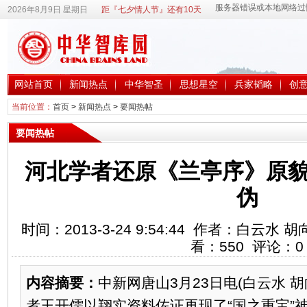
2026年8月9日 星期日
距『七夕情人节』还有10天
网站首页
新闻热点
中华智圣
思想星空
兵家韬略
创
当前位置：
首页
>
新闻热点
>
要闻热帖
要闻热帖
河北学者还原《兰亭序》原貌
伪
时间：2013-3-24 9:54:44 作者：白云
看：
550
评论：
0
内容摘要：
中新网唐山3月23日电(白云水 胡
者王开儒以翔实资料佐证再现了“国之重宝”