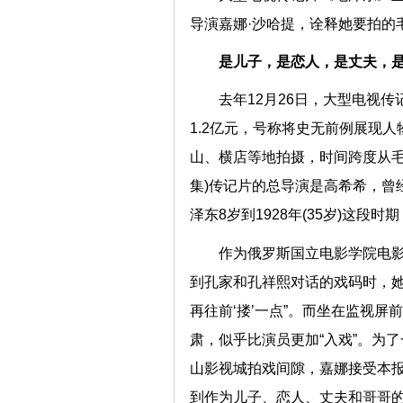
导演嘉娜·沙哈提，诠释她要
是儿子，是恋人，是丈夫，
去年12月26日，大型电视
1.2亿元，号称将史无前例展现
山、横店等地拍摄，时间跨度从毛泽东
集)传记片的总导演是高希希，曾
泽东8岁到1928年(35岁)这
作为俄罗斯国立电影学院电
到孔家和孔祥熙对话的戏码时，她不
再往前‘搂’一点”。而坐在监视
肃，似乎比演员更加“入戏”。为
山影视城拍戏间隙，嘉娜接受本
到作为儿子、恋人、丈夫和哥