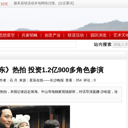
10天
思想星空
兵家韬略
创意产业
联谊活动
园区浏览
艺术天
》热拍 投资1.2亿900多角色参演
57:56 作者：石 月 来源：星辰在线——长沙晚报 查看：
354
评论：
0
热拍，本报记者赶赴珠海、中山等地独家现场探班，对话导演嘉娜·沙哈提，诠