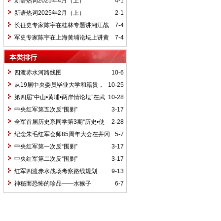
新语热词2025年4月（上）
4-1
新语热词2025年2月（上）
2-1
长征史专家陈宇在桂林专题讲湘江战
7-4
役精神
军史专家陈宇在上海黄埔论坛上讲黄
7-4
埔精神与国家统一大业
本类排行
四渡赤水河路线图
10-6
从19届中央委员毕业大学和籍贯，
10-25
看当代中国文化区域积淀
第四届“中山•黄埔•两岸情论坛”在武
10-28
汉举行
中央红军第五次反“围剿”
3-17
全军首届历史系同学第3期“历史•使
2-28
命”论坛纪要
纪念朱毛红军会师85周年大会在井冈
5-7
山召开
中央红军第一次反“围剿”
3-17
中央红军第二次反“围剿”
3-17
红军四渡赤水战场考察路线规划
9-13
神秘而恐怖的珍品——水猴子
6-7