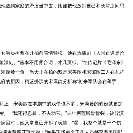
把他放到家庭的矛盾当中去，比如把他放到自己和长辈之间思
，女演员柯蓝在开拍前表情轻松。她在热播剧《人间正道是沧
印象深刻。“基本不用背台词，才几页纸。”在传记片《毛泽东》
姐宋霭龄一角，当天正在拍的戏是宋美龄和宋霭龄二人在孔祥
府的原因，柯蓝扮演的宋霭龄分析称“将来军队会在蒋手
实际上，宋美龄在本剧中的戏份也不多，宋霭龄的戏份就更加
的， “我还得忍着，不去动它。”去年柯蓝脚骨骨裂，被导演
病因时，她又拿自己开起了玩笑，“嘿，我整个就是一个伤
扮演者黄薇开玩笑说：“如果现场每个工作人员都穿着民国那