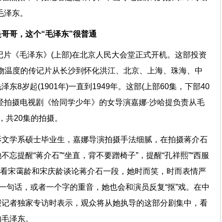
拍的毛泽东。
是哥哥，这个“毛泽东”很普通
传记片《毛泽东》(上部)在北京人民大会堂正式开机。这部投资
人物温度的传记片从长沙到怀化洪江、北京、上海、珠海、中
8岁起(1901年)一直到1949年。这部(上部60集，下部40
经拍摄电视剧《恰同学少年》的女导演嘉娜·沙哈提负责从毛
段时期，共20集的拍摄。
影文学系硕士毕业生，嘉娜导演拍摄手法细腻，在拍摄蒋介石
忘提醒“蒋介石”“坐直，背不要蹭椅子”，提醒“孔祥熙”“西服
屏前看宋霭龄和宋庆龄谈论蒋介石一段，她时而笑，时而表情严
了一句话，或者一个字的重音，她也会和演员反复“抠”戏。在中
报记者独家专访时表示，观众将从她执导的这部分剧集中，看
哥的毛泽东。