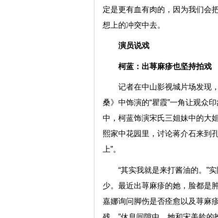
定是更有血有肉的，因为我们会
想上的冲突中去。
演员说戏
柯蓝：出荨麻疹也坚持拍戏
记者在中山影视城片场发现
桑》中饰演的“瞿霞”一角让观众
中，柯蓝饰演宋氏三姐妹中的大
熙家中花园里，讨论蒋介石来到孔
上”。
“其实我就是来打酱油的。”
少。最近出荨麻疹的她，脸都是肿
嘉娜询问脚伤是否痊愈以及荨麻疹
残。”休息间隙中，她和宋美龄的