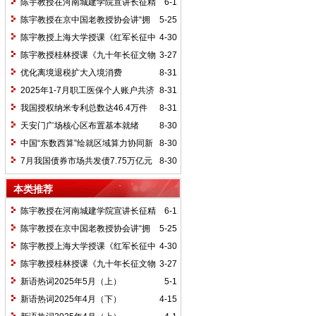
陈宇教授在河南城建学院宣讲长征精
6-1
神及红25军长征史
陈宇教授在京中国老教授协会讲“拥
5-25
抱中华新文明”
陈宇教授上海大学授课《红军长征中
4-30
的黄埔师生》
陈宇教授桂林授课《九十年长征文物
3-27
鉴赏》
优化离境退税扩大入境消费
8-31
2025年1-7月职工医保个人账户共济
8-31
2.31亿人次 共济金额304.57亿元
我国授权纳米专利总数达46.4万件
8-31
天安门广场核心区布置基本就绪
8-30
中国“东数西算”绘就区域算力协同新
8-30
图景
7月我国债券市场共发债7.75万亿元
8-30
本类推荐
陈宇教授在河南城建学院宣讲长征精
6-1
神及红25军长征史
陈宇教授在京中国老教授协会讲“拥
5-25
抱中华新文明”
陈宇教授上海大学授课《红军长征中
4-30
的黄埔师生》
陈宇教授桂林授课《九十年长征文物
3-27
鉴赏》
新语热词2025年5月（上）
5-1
新语热词2025年4月（下）
4-15