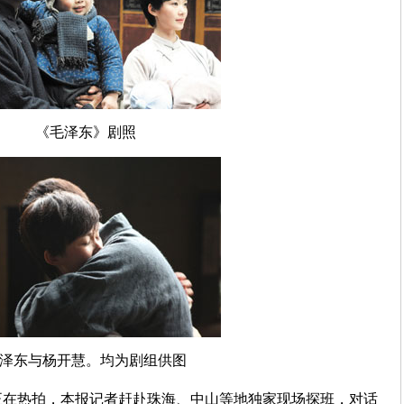
《毛泽东》剧照
泽东与杨开慧。均为剧组供图
正在热拍，本报记者赶赴珠海、中山等地独家现场探班，对话