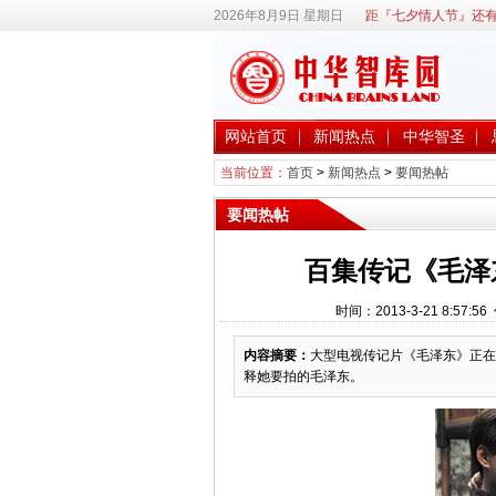
2026年8月9日 星期日
距『七夕情人节』还有
网站首页
新闻热点
中华智圣
当前位置：
首页
>
新闻热点
>
要闻热帖
要闻热帖
百集传记《毛泽东
时间：2013-3-21 8:
内容摘要：
大型电视传记片《毛泽东》正在
释她要拍的毛泽东。