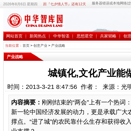
2026年8月6日 星期四
距『七夕情人节』还有12天
网站首页
新闻热点
中华智圣
思想星空
兵家韬略
创
当前位置：
首页
>
创意产业
>
产业战略
产业战略
城镇化,文化产业能
时间：2013-3-21 8:47:56 作者： 来源
内容摘要：
刚刚结束的“两会”上有一个热词：
新一轮中国经济发展的动力，更是承载广大农
撑点。“进了城”的农民靠什么生存和获得收