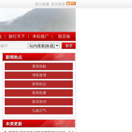
加入收藏
设为首页
地
旅行天下
本站推广
留言板
新闻热点
要闻热帖
博客微博
新闻热议
新闻热播
新语热词
弘扬正气
本类更新