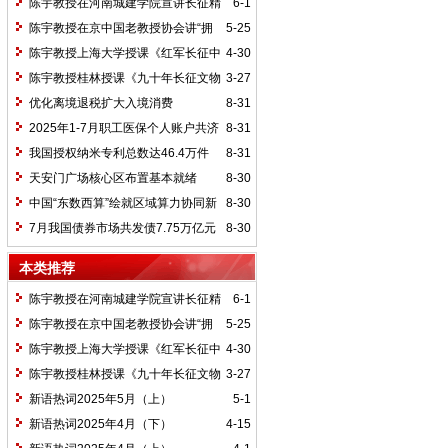
陈宇教授在河南城建学院宣讲长征精
6-1
神及红25军长征史
陈宇教授在京中国老教授协会讲“拥
5-25
抱中华新文明”
陈宇教授上海大学授课《红军长征中
4-30
的黄埔师生》
陈宇教授桂林授课《九十年长征文物
3-27
鉴赏》
优化离境退税扩大入境消费
8-31
2025年1-7月职工医保个人账户共济
8-31
2.31亿人次 共济金额304.57亿元
我国授权纳米专利总数达46.4万件
8-31
天安门广场核心区布置基本就绪
8-30
中国“东数西算”绘就区域算力协同新
8-30
图景
7月我国债券市场共发债7.75万亿元
8-30
本类推荐
陈宇教授在河南城建学院宣讲长征精
6-1
神及红25军长征史
陈宇教授在京中国老教授协会讲“拥
5-25
抱中华新文明”
陈宇教授上海大学授课《红军长征中
4-30
的黄埔师生》
陈宇教授桂林授课《九十年长征文物
3-27
鉴赏》
新语热词2025年5月（上）
5-1
新语热词2025年4月（下）
4-15