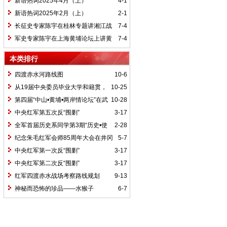
新语热词2025年4月（上）
4-1
新语热词2025年2月（上）
2-1
长征史专家陈宇在桂林专题讲湘江战
7-4
役精神
军史专家陈宇在上海黄埔论坛上讲黄
7-4
埔精神与国家统一大业
本类排行
四渡赤水河路线图
10-6
从19届中央委员毕业大学和籍贯，
10-25
看当代中国文化区域积淀
第四届“中山•黄埔•两岸情论坛”在武
10-28
汉举行
中央红军第五次反“围剿”
3-17
全军首届历史系同学第3期“历史•使
2-28
命”论坛纪要
纪念朱毛红军会师85周年大会在井冈
5-7
山召开
中央红军第一次反“围剿”
3-17
中央红军第二次反“围剿”
3-17
红军四渡赤水战场考察路线规划
9-13
神秘而恐怖的珍品——水猴子
6-7