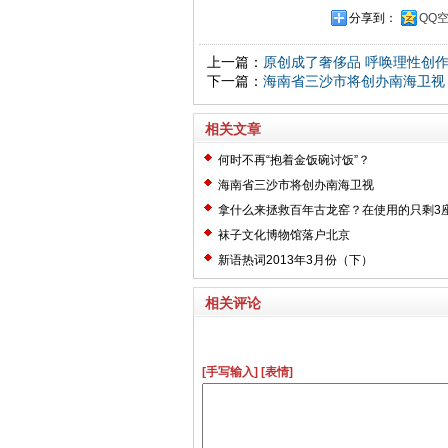
分享到：
QQ
上一篇：
原创成了奢侈品 呼唤理性创
下一篇：
海南省三沙市将创办南海卫视
相关文章
何时不再“抱着金饭碗讨饭”？
海南省三沙市将创办南海卫视
拿什么来拯救百年古龙窑？在使用的只剩3
袜子文化博物馆落户北京
新语热词2013年3月份（下）
相关评论
[手写输入]
[表情]