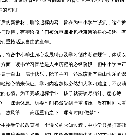
大代表、北京教育科学研究院基础教育研究中心小学数学教研
梦的时间”。
订后的新教材，删除超标内容，旨在为中小学生减负，这个教
许与期待，有望给孩子们被沉重课业包袱束缚的身心松绑，有
让他们重拾活泼自由的童年。
易，符合中小学生身心发展特点及学习循序渐进规律，体现以
一方面，读书学习固然是人生历程的必经阶段，但中小学生正
性属于自由、属于快乐，除了学习，还应该拥有自由快乐的课
和轻松心情来保证。学习内容超标必然加大学习难度，不仅消
适的心情。为了完成超标学业，孩子就要绞尽脑汁、悉心琢
其中，课余休息、玩耍时间必然受到严重挤压，没有时间去看
船、放风筝……高压重负之下，哪有时间“做梦”？
学生接受学校教育是一个漫长的求知过程，中小学只是打基础
，更要培养学习兴趣。超标内容会抑制学生学习的主动性与积