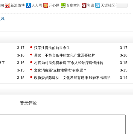
空间
新浪微博
人人网
开心网
百度空间
和讯
天涯社区
作风
3-17
汉字注音法的前世今生
3-17
3-16
蔡武：不符合条件的文化产业园要摘牌
3-16
座了
3-16
村官为村民免费看病 百余人经治疗病情好转
3-15
3-15
文化消费距“支柱性需求”有多远？
3-15
3-15
政协委员陈建功：文化发展有规律 钱砸不出精品
3-14
暂无评论