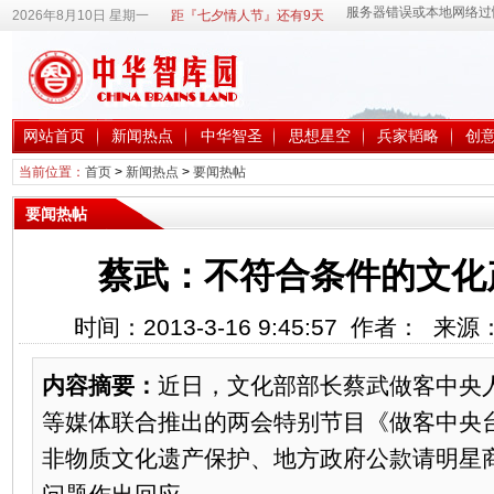
2026年8月10日 星期一
距『七夕情人节』还有9天
网站首页
新闻热点
中华智圣
思想星空
兵家韬略
创
当前位置：
首页
>
新闻热点
>
要闻热帖
要闻热帖
蔡武：不符合条件的文化
时间：2013-3-16 9:45:57 作者： 来
内容摘要：
近日，文化部部长蔡武做客中央
等媒体联合推出的两会特别节目《做客中央
非物质文化遗产保护、地方政府公款请明星