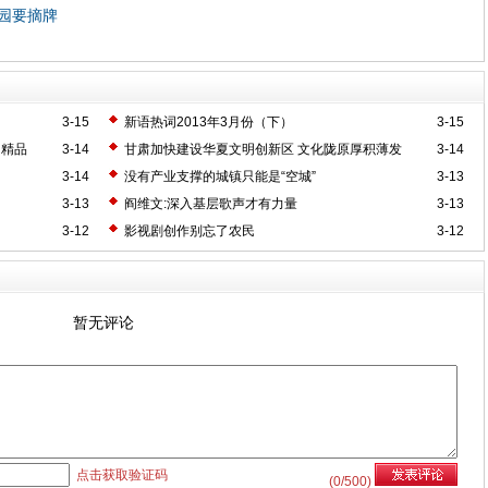
园要摘牌
3-15
新语热词2013年3月份（下）
3-15
出精品
3-14
甘肃加快建设华夏文明创新区 文化陇原厚积薄发
3-14
3-14
没有产业支撑的城镇只能是“空城”
3-13
3-13
阎维文:深入基层歌声才有力量
3-13
3-12
影视剧创作别忘了农民
3-12
暂无评论
点击获取验证码
(
0
/500)