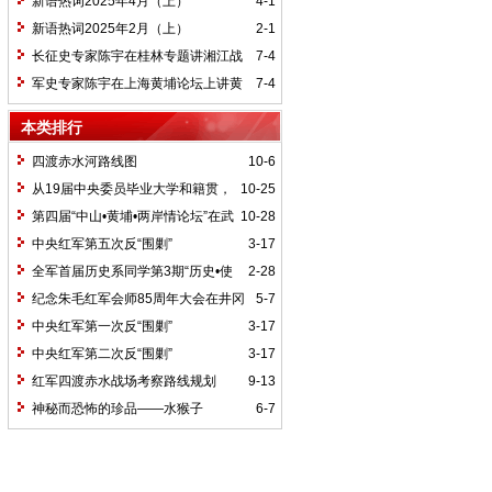
新语热词2025年4月（上）
4-1
新语热词2025年2月（上）
2-1
长征史专家陈宇在桂林专题讲湘江战
7-4
役精神
军史专家陈宇在上海黄埔论坛上讲黄
7-4
埔精神与国家统一大业
本类排行
四渡赤水河路线图
10-6
从19届中央委员毕业大学和籍贯，
10-25
看当代中国文化区域积淀
第四届“中山•黄埔•两岸情论坛”在武
10-28
汉举行
中央红军第五次反“围剿”
3-17
全军首届历史系同学第3期“历史•使
2-28
命”论坛纪要
纪念朱毛红军会师85周年大会在井冈
5-7
山召开
中央红军第一次反“围剿”
3-17
中央红军第二次反“围剿”
3-17
红军四渡赤水战场考察路线规划
9-13
神秘而恐怖的珍品——水猴子
6-7