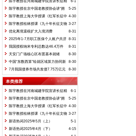
陈宇教授在河南城建学院宣讲长征精
6-1
神及红25军长征史
陈宇教授在京中国老教授协会讲“拥
5-25
抱中华新文明”
陈宇教授上海大学授课《红军长征中
4-30
的黄埔师生》
陈宇教授桂林授课《九十年长征文物
3-27
鉴赏》
优化离境退税扩大入境消费
8-31
2025年1-7月职工医保个人账户共济
8-31
2.31亿人次 共济金额304.57亿元
我国授权纳米专利总数达46.4万件
8-31
天安门广场核心区布置基本就绪
8-30
中国“东数西算”绘就区域算力协同新
8-30
图景
7月我国债券市场共发债7.75万亿元
8-30
本类推荐
陈宇教授在河南城建学院宣讲长征精
6-1
神及红25军长征史
陈宇教授在京中国老教授协会讲“拥
5-25
抱中华新文明”
陈宇教授上海大学授课《红军长征中
4-30
的黄埔师生》
陈宇教授桂林授课《九十年长征文物
3-27
鉴赏》
新语热词2025年5月（上）
5-1
新语热词2025年4月（下）
4-15