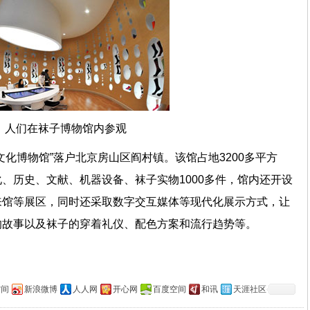
人们在袜子博物馆内参观
文化博物馆”落户北京房山区阎村镇。该馆占地3200多平方
、历史、文献、机器设备、袜子实物1000多件，馆内还开设
来馆等展区，同时还采取数字交互媒体等现代化展示方式，让
的故事以及袜子的穿着礼仪、配色方案和流行趋势等。
空间
新浪微博
人人网
开心网
百度空间
和讯
天涯社区