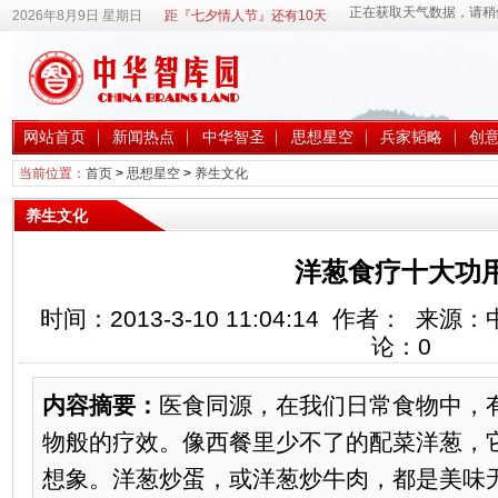
2026年8月9日 星期日
距『七夕情人节』还有10天
网站首页
新闻热点
中华智圣
思想星空
兵家韬略
创
当前位置：
首页
>
思想星空
>
养生文化
养生文化
洋葱食疗十大功
时间：2013-3-10 11:04:14 作者： 
论：
0
内容摘要：
医食同源，在我们日常食物中，
物般的疗效。像西餐里少不了的配菜洋葱，
想象。洋葱炒蛋，或洋葱炒牛肉，都是美味