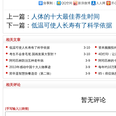
分享到：
QQ空间
新浪微博
人人网
开
上一篇：
人体的十大最佳养生时间
下一篇：
低温可使人长寿有了科学依据
相关文章
低温可使人长寿有了科学依据
3-10
资本频频投
考生不会拿毛笔 国画发展大掣肘？
3-10
4D打印：让
阿司匹林防治五种老年病
3-9
阿司匹林的
2013年感动中国十大人物事迹
3-9
每年约10万
郑辛遥智慧快餐选尝（第二辑）
3-9
85﹪癌症病
相关评论
暂无评论
[手写输入]
[表情]