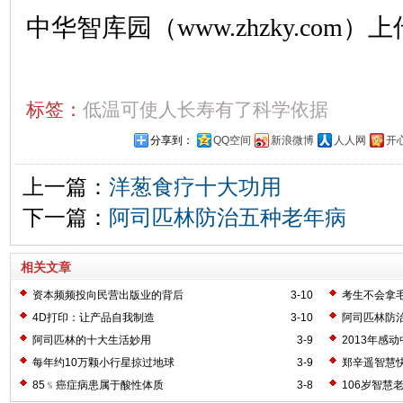
中华智库园（www.zhzky.com）上
标签：
低温可使人长寿有了科学依据
分享到：
QQ空间
新浪微博
人人网
开
上一篇：
洋葱食疗十大功用
下一篇：
阿司匹林防治五种老年病
相关文章
资本频频投向民营出版业的背后
3-10
考生不会拿
4D打印：让产品自我制造
3-10
阿司匹林防
阿司匹林的十大生活妙用
3-9
2013年感
每年约10万颗小行星掠过地球
3-9
郑辛遥智慧
85﹪癌症病患属于酸性体质
3-8
106岁智慧