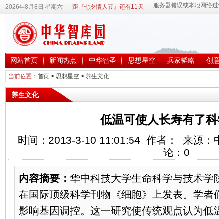
2026年8月8日 星期六
距『七夕情人节』还有11天
网站首页
新闻热点
中华智圣
思想星空
兵家韬略
创
当前位置：
首页
>
思想星空
>
养生文化
养生文化
低温可使人长寿有了科
时间：2013-3-10 11:01:54 作者： 
论：
0
内容摘要：
华中科技大学生命科学与技术学
在国际顶级科学刊物《细胞》上发表。学者
影响基因调控。这一研究使传统观点认为低