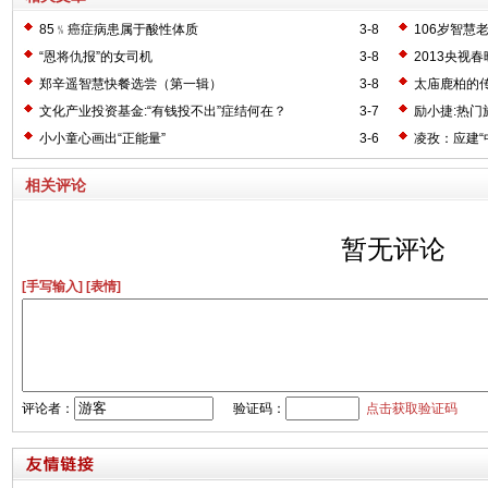
85﹪癌症病患属于酸性体质
3-8
106岁智慧
“恩将仇报”的女司机
3-8
2013央视
郑辛遥智慧快餐选尝（第一辑）
3-8
太庙鹿柏的
文化产业投资基金:“有钱投不出”症结何在？
3-7
励小捷:热
小小童心画出“正能量”
3-6
凌孜：应建“
相关评论
暂无评论
[手写输入]
[表情]
评论者：
验证码：
点击获取验证码