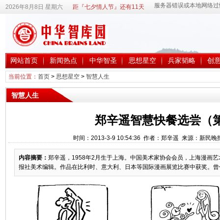
2026年8月8日 星期六
距『七夕情人节』还有11天
网站首页
新闻热点
中华智圣
思想星空
兵家韬略
创
当前位置：
首页
>
思想星空
>
智慧人生
智慧人生
郑辛遥智慧快餐选尝（
时间：2013-3-9 10:54:36 作者：郑辛遥 来源：新民
内容摘要：
郑辛遥，1958年2月生于上海。中国美术家协会会员，上海漫画
报社美术编辑。作品在比利时、意大利、日本等国际漫画展览比赛中获奖。曾