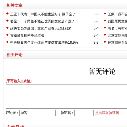
相关文章
王亚非代表：中国人不能生活好了 脑子空了
3-6
王蒙：我不
姜昆：一个民族不能让优秀的文化遗产没了
3-5
我国居民文
政协委员陈建国：文化产业春天已经到来
3-4
书名，有时
古籍修复机构举步维艰
3-4
北京文物局
中央财政去年文化体育与传媒支出增长18.9%
3-3
把京剧擂台做
相关评论
暂无评论
[手写输入]
[表情]
评论者：
验证码：
点击获取验证码