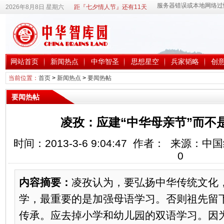
2026年8月8日 星期六
距『七夕情人节』还有11天
网站首页
新闻热点
中华智圣
思想星空
兵家韬略
创
当前位置：
首页
>
新闻热点
>
要闻热帖
要闻热帖
凌孜：应建“中华母亲节”而不
时间：2013-3-6 9:04:47 作者： 来源：
0
内容摘要：
凌孜认为，要弘扬中华传统文化
学，最重要的是加强母语学习。否则祖先留
传承。应去掉小学和幼儿园的双语学习。因