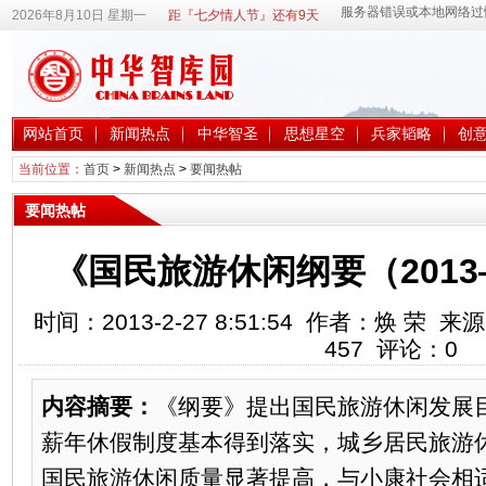
2026年8月10日 星期一
距『七夕情人节』还有9天
网站首页
新闻热点
中华智圣
思想星空
兵家韬略
创
当前位置：
首页
>
新闻热点
>
要闻热帖
要闻热帖
《国民旅游休闲纲要（2013
时间：2013-2-27 8:51:54 作者：焕 
457
评论：
0
内容摘要：
《纲要》提出国民旅游休闲发展目
薪年休假制度基本得到落实，城乡居民旅游
国民旅游休闲质量显著提高，与小康社会相