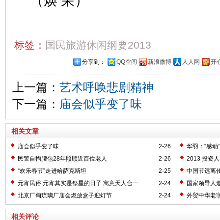
（焕 荣）
标签：
国民旅游休闲纲要2013
分享到：
QQ空间
新浪微博
人人网
开
上一篇：
艺术呼唤悲剧精神
下一篇：
庙会似乎变了味
相关文章
庙会似乎变了味
2-26
华羽：“感动
民警自掏腰包28年照顾近百位老人
2-26
2013 投资
“欢乐春节”走进哈萨克斯坦
2-25
中国节远离传
元宵民俗:元宵其实是祭星的日子 寓意天人合一
2-24
国家领导人
北京厂甸琉璃厂庙会燃放盒子迎灯节
2-24
外贸中华老
相关评论