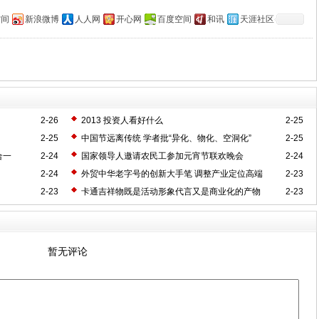
空间
新浪微博
人人网
开心网
百度空间
和讯
天涯社区
2-26
2013 投资人看好什么
2-25
2-25
中国节远离传统 学者批“异化、物化、空洞化”
2-25
合一
2-24
国家领导人邀请农民工参加元宵节联欢晚会
2-24
2-24
外贸中华老字号的创新大手笔 调整产业定位高端
2-23
2-23
卡通吉祥物既是活动形象代言又是商业化的产物
2-23
暂无评论