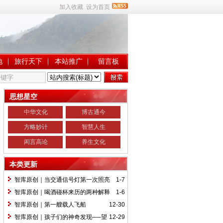
加入收藏
设为首页
地
旅行天下
本站推广
留言板
思想星空
中华文化
博古通今
方略妙计
智慧人生
闳言高论
养生文化
本类更新
智库原创｜当交通信号灯第一次照亮
1-7
伦敦街头的时候……
智库原创｜喝酒碰杯来历的两种解释
1-6
智库原创｜第一艘载人飞船
12-30
智库原创｜孩子们的神奇发现──望
12-29