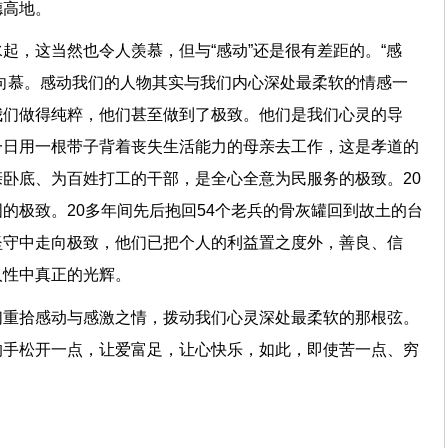
德高地。
起，这当然也令人羡慕，但与“感动”还是很有差距的。“感
向慕。感动我们的人物其实与我们内心深处最柔软的情感一
我们做得纯粹，他们甚至做到了极致。他们是我们心灵的导
一日用一根带子背着丧失生活能力的母亲去工作，这是孝道的
卧底、为百姓打工的干部，是全心全意为民服务的极致。20
的极致。20多年间先后抱回54个老兵的骨灰罐回到故土的台
坚守中走向极致，他们已把个人的利益置之度外，善良、信
人性中真正的光辉。
们重拾感动与感激之情，拨动我们心灵深处最柔软的那根弦。
的手松开一点，让爱富足，让心快乐，如此，即使苦一点、穷