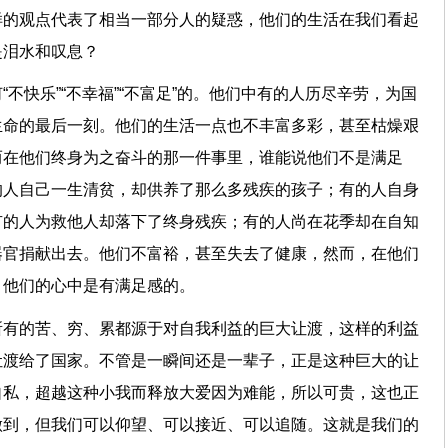
样的观点代表了相当一部分人的疑惑，他们的生活在我们看起
是泪水和叹息？
不快乐”“不幸福”“不富足”的。他们中有的人历尽辛劳，为国
生命的最后一刻。他们的生活一点也不丰富多彩，甚至枯燥艰
而在他们终身为之奋斗的那一件事里，谁能说他们不是满足
的人自己一生清贫，却供养了那么多残疾的孩子；有的人自身
有的人为救他人却落下了终身残疾；有的人尚在花季却在自知
器官捐献出去。他们不富裕，甚至失去了健康，然而，在他们
，他们的心中是有满足感的。
所有的苦、穷、累都源于对自我利益的巨大让渡，这样的利益
让渡给了国家。不管是一瞬间还是一辈子，正是这种巨大的让
自私，超越这种小我而释放大爱因为难能，所以可贵，这也正
做到，但我们可以仰望、可以接近、可以追随。这就是我们的