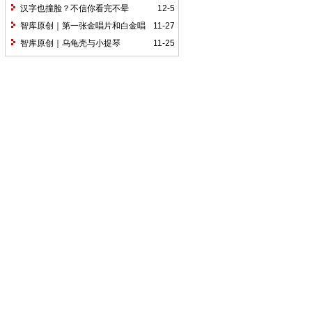
汉字也撞脸？不信你看完不晕
12-5
智库原创｜第一张金唱片和白金唱
11-27
片
智库原创｜乌龟壳与小提琴
11-25