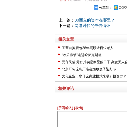
分享到：
QQ
上一篇：
30而立的资本在哪里？
下一篇：
网络时代的书信情怀
相关文章
民警自掏腰包28年照顾近百位老人
“欢乐春节”走进哈萨克斯坦
元宵民俗:元宵其实是祭星的日子 寓意天人
北京厂甸琉璃厂庙会燃放盒子迎灯节
文化企业，拿什么商业模式来吸引投资方？
相关评论
[手写输入]
[表情]