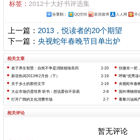
标签：
2012十大好书评选集
分享到：
QQ空间
新浪微博
人人网
开
上一篇：
2013，悦读者的20个期望
下一篇：
央视蛇年春晚节目单出炉
相关文章
老子养生智慧：自然不争是消除烦恼良药
2-20
扶微肖一把
新语热词2013年2月份（下）
2-19
呼唤“优秀读
关于乡土的那些文字
2-19
央视蛇年春
大众市场仍需培养 听书：想说爱你不容易
2-8
国外博物馆
打开广阔的文化消费市场
2-7
看黎川油画
相关评论
暂无评论