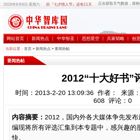
2026年8月8日 星期六
距『七夕情人节』还有11天
网站首页
新闻热点
中华智圣
思想星空
兵家韬略
创
当前位置：
首页
>
新闻热点
>
要闻热帖
要闻热帖
2012“十大好书
时间：2013-2-20 13:09:36 作者：
608
评论：
0
内容摘要：
2012，国内外各大媒体争先发
编现将所有评选汇集到本专题中，感兴趣的
快。