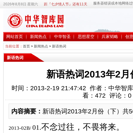
2026年8月8日 星期六
距『七夕情人节』还有11天
网站首页
新闻热点
中华智圣
思想星空
兵家韬略
创
当前位置：
首页
>
新闻热点
>
新语热词
新语热词
新语热词2013年2
时间：2013-2-19 21:47:42 作者：中
看：
472
评论：
0
内容摘要：
新语热词2013年2月份（下）共5
不念过往，不畏将来。
01.
2013-02B/