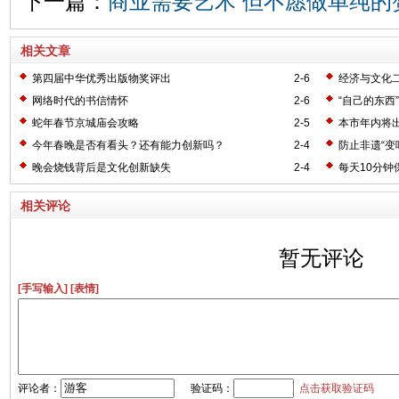
下一篇：
商业需要艺术 但不愿做单纯的
相关文章
第四届中华优秀出版物奖评出
2-6
经济与文化
网络时代的书信情怀
2-6
“自己的东西
蛇年春节京城庙会攻略
2-5
本市年内将出
今年春晚是否有看头？还有能力创新吗？
2-4
防止非遗“变
晚会烧钱背后是文化创新缺失
2-4
每天10分钟
相关评论
暂无评论
[手写输入]
[表情]
评论者：
验证码：
点击获取验证码