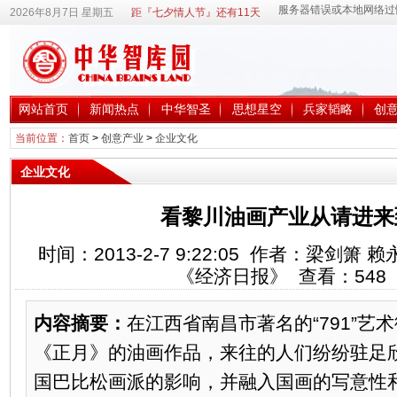
2026年8月7日 星期五
距『七夕情人节』还有11天
网站首页
新闻热点
中华智圣
思想星空
兵家韬略
创
当前位置：
首页
>
创意产业
>
企业文化
企业文化
看黎川油画产业从请进来
时间：2013-2-7 9:22:05 作者：梁剑
《经济日报》 查看：
548
内容摘要：
在江西省南昌市著名的“791”艺
《正月》的油画作品，来往的人们纷纷驻足
国巴比松画派的影响，并融入国画的写意性