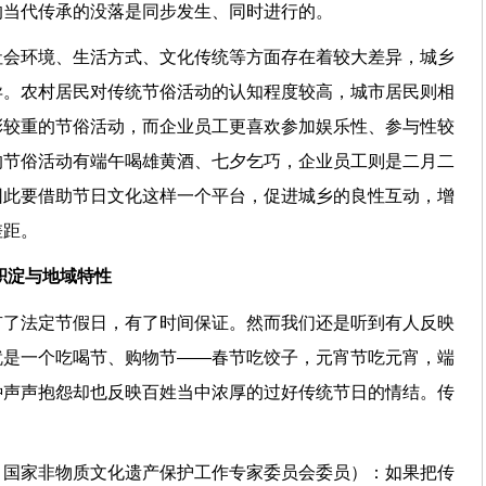
日的当代传承的没落是同步发生、同时进行的。
社会环境、生活方式、文化传统等方面存在着较大差异，城乡
异。农村居民对传统节俗活动的认知程度较高，城市居民则相
彩较重的节俗活动，而企业员工更喜欢参加娱乐性、参与性较
的节俗活动有端午喝雄黄酒、七夕乞巧，企业员工则是二月二
因此要借助节日文化这样一个平台，促进城乡的良性互动，增
乡差距。
历史积淀与地域特性
有了法定节假日，有了时间保证。然而我们还是听到有人反映
就是一个吃喝节、购物节——春节吃饺子，元宵节吃元宵，端
种声声抱怨却也反映百姓当中浓厚的过好传统节日的情结。传
持？
、国家非物质文化遗产保护工作专家委员会委员）：如果把传