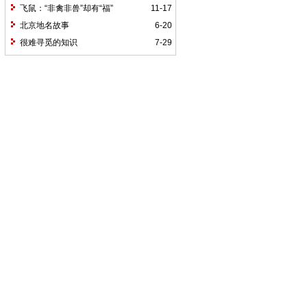
飞鼠：“非禽非兽”却有“福”
11-17
北京地名故事
6-20
很难寻觅的知识
7-29