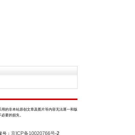
采用的非本站原创文章及图片等内容无法逐一和版
不必要的损失。
京ICP备10020766号
-2
案号：