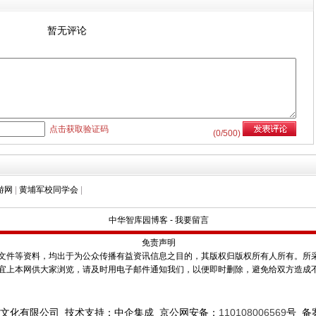
暂无评论
点击获取验证码
(
0
/500)
游网
|
黄埔军校同学会
|
中华智库园博客
-
我要留言
免责声明
件等资料，均出于为公众传播有益资讯信息之目的，其版权归版权所有人所有。所
宜上本网供大家浏览，请及时用电子邮件通知我们，以便即时删除，避免给双方造成
文化有限公司 技术支持：中企集成 京公网安备：
110108006569
号
备