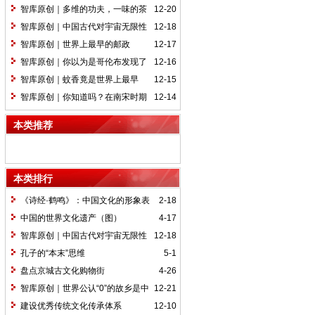
国
智库原创｜多维的功夫，一味的茶
12-20
心
智库原创｜中国古代对宇宙无限性
12-18
的精辟论述
智库原创｜世界上最早的邮政
12-17
智库原创｜你以为是哥伦布发现了
12-16
新大陆吗？
智库原创｜蚊香竟是世界上最早
12-15
的“化学武器”
智库原创｜你知道吗？在南宋时期
12-14
戴眼镜是一种尊严的象征
本类推荐
本类排行
《诗经·鹤鸣》：中国文化的形象表
2-18
达
中国的世界文化遗产（图）
4-17
智库原创｜中国古代对宇宙无限性
12-18
的精辟论述
孔子的“本末”思维
5-1
盘点京城古文化购物街
4-26
智库原创｜世界公认“0”的故乡是中
12-21
国
建设优秀传统文化传承体系
12-10