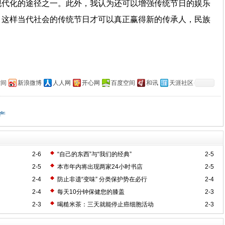
现代化的途径之一。此外，我认为还可以增强传统节日的娱乐
，这样当代社会的传统节日才可以真正赢得新的传承人，民族
。
空间
新浪微博
人人网
开心网
百度空间
和讯
天涯社区
产
2-6
“自己的东西”与“我们的经典”
2-5
2-5
本市年内将出现两家24小时书店
2-5
2-4
防止非遗“变味” 分类保护势在必行
2-4
2-4
每天10分钟保健您的膝盖
2-3
2-3
喝糙米茶：三天就能停止癌细胞活动
2-3