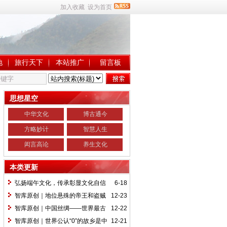
加入收藏
设为首页
地
旅行天下
本站推广
留言板
思想星空
中华文化
博古通今
方略妙计
智慧人生
闳言高论
养生文化
本类更新
弘扬端午文化，传承彰显文化自信
6-18
智库原创｜地位悬殊的帝王和盗贼
12-23
创造了两个世界记录
智库原创｜中国丝绸——世界最古
12-22
老的商品
智库原创｜世界公认“0”的故乡是中
12-21