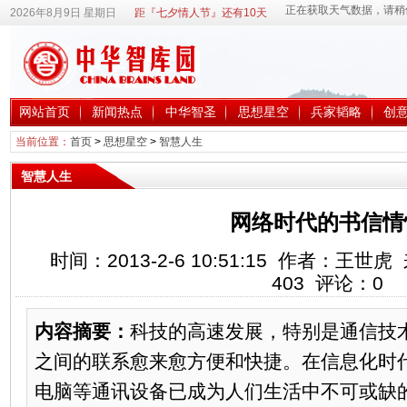
2026年8月9日 星期日
距『七夕情人节』还有10天
网站首页
新闻热点
中华智圣
思想星空
兵家韬略
创
当前位置：
首页
>
思想星空
>
智慧人生
智慧人生
网络时代的书信情
时间：2013-2-6 10:51:15 作者：王
403
评论：
0
内容摘要：
科技的高速发展，特别是通信技
之间的联系愈来愈方便和快捷。在信息化时
电脑等通讯设备已成为人们生活中不可或缺