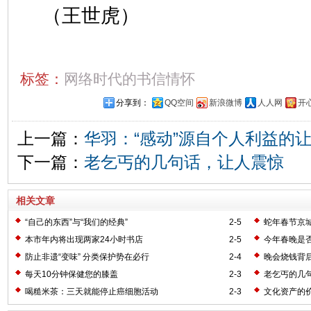
（王世虎）
标签：
网络时代的书信情怀
分享到：
QQ空间
新浪微博
人人网
开
上一篇：
华羽：“感动”源自个人利益的
下一篇：
老乞丐的几句话，让人震惊
相关文章
“自己的东西”与“我们的经典”
2-5
蛇年春节京
本市年内将出现两家24小时书店
2-5
今年春晚是
防止非遗“变味” 分类保护势在必行
2-4
晚会烧钱背
每天10分钟保健您的膝盖
2-3
老乞丐的几
喝糙米茶：三天就能停止癌细胞活动
2-3
文化资产的