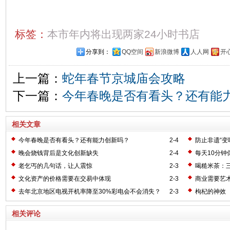
标签：
本市年内将出现两家24小时书店
分享到：
QQ空间
新浪微博
人人网
开
上一篇：
蛇年春节京城庙会攻略
下一篇：
今年春晚是否有看头？还有能
相关文章
今年春晚是否有看头？还有能力创新吗？
2-4
防止非遗“变
晚会烧钱背后是文化创新缺失
2-4
每天10分钟
老乞丐的几句话，让人震惊
2-3
喝糙米茶：
文化资产的价格需要在交易中体现
2-3
商业需要艺
去年北京地区电视开机率降至30%彩电会不会消失？
2-3
枸杞的神效
相关评论