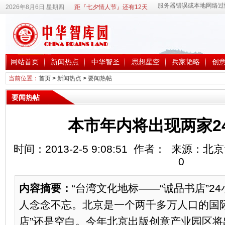
2026年8月6日 星期四
距『七夕情人节』还有12天
网站首页
新闻热点
中华智圣
思想星空
兵家韬略
创
当前位置：
首页
>
新闻热点
>
要闻热帖
要闻热帖
本市年内将出现两家2
时间：2013-2-5 9:08:51 作者： 来源：
0
内容摘要：
“台湾文化地标——“诚品书店”2
人念念不忘。北京是一个两千多万人口的国际
店”还是空白。今年北京出版创意产业园区将