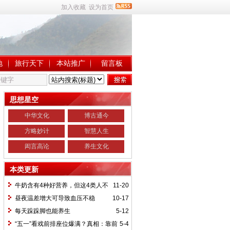
加入收藏
设为首页
地
旅行天下
本站推广
留言板
思想星空
中华文化
博古通今
方略妙计
智慧人生
闳言高论
养生文化
本类更新
牛奶含有4种好营养，但这4类人不
11-20
宜饮用
昼夜温差增大可导致血压不稳
10-17
每天跺跺脚也能养生
5-12
“五一”看戏前排座位爆满？真相：靠前
5-4