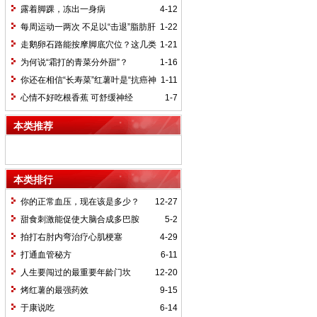
不一定最好
露着脚踝，冻出一身病
4-12
每周运动一两次 不足以“击退”脂肪肝
1-22
走鹅卵石路能按摩脚底穴位？这几类
1-21
人最好别走
为何说“霜打的青菜分外甜”？
1-16
你还在相信“长寿菜”红薯叶是“抗癌神
1-11
器”吗？
心情不好吃根香蕉 可舒缓神经
1-7
本类推荐
本类排行
你的正常血压，现在该是多少？
12-27
甜食刺激能促使大脑合成多巴胺
5-2
拍打右肘内弯治疗心肌梗塞
4-29
打通血管秘方
6-11
人生要闯过的最重要年龄门坎
12-20
烤红薯的最强药效
9-15
于康说吃
6-14