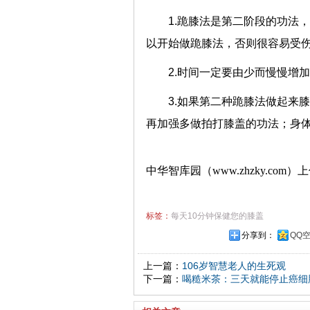
1.跪膝法是第二阶段的功法
以开始做跪膝法，否则很容易受
2.时间一定要由少而慢慢增
3.如果第二种跪膝法做起来
再加强多做拍打膝盖的功法；身
中华智库园（www.zhzky.com）
标签：
每天10分钟保健您的膝盖
分享到：
QQ
上一篇：
106岁智慧老人的生死观
下一篇：
喝糙米茶：三天就能停止癌细