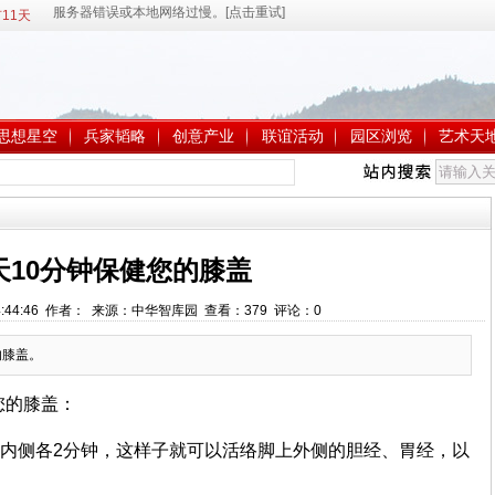
11天
思想星空
兵家韬略
创意产业
联谊活动
园区浏览
艺术天
天10分钟保健您的膝盖
 14:44:46 作者： 来源：中华智库园 查看：
379
评论：
0
的膝盖。
您的膝盖：
、内侧各2分钟，这样子就可以活络脚上外侧的胆经、胃经，以