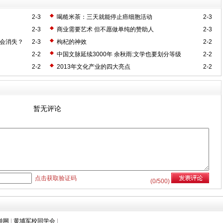
2-3
喝糙米茶：三天就能停止癌细胞活动
2-3
2-3
商业需要艺术 但不愿做单纯的赞助人
2-3
不会消失？
2-3
枸杞的神效
2-2
2-2
中国文脉延续3000年 余秋雨:文学也要划分等级
2-2
2-2
2013年文化产业的四大亮点
2-2
暂无评论
点击获取验证码
(
0
/500)
游网
|
黄埔军校同学会
|