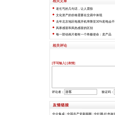
相关文章
老乞丐的几句话，让人震惊
文化资产的价格需要在交易中体现
去年北京地区电视开机率降至30%彩电会
风寒感冒和风热感冒的区别
每一部动画片都有一个终极使命：卖产品
相关评论
[手写输入]
[表情]
评论者：
验证码：
中企集成
|
中国共产党新闻网
|
中红网-红色旅