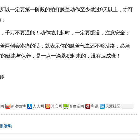
，所以一定要第一阶段的拍打膝盖动作至少做过9天以上，才可
伤；
加，千万不要逞能！动作结束起时，一定要缓慢，注意安全；
膝盖两侧会疼痛的话，就表示你的膝盖气血还不够活络，必须
体的健康与保养，是一点一滴累积起来的，没有速成班！
上传
空间
新浪微博
人人网
开心网
百度空间
和讯
天涯社区
胞活动