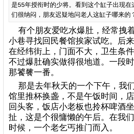
是55年授衔时的少将。看到这个缸子出现在
们很纳闷，朋友迟疑地问老人这缸子哪
有个朋友爱吃水爆肚，经常拽
小巷寻找回民餐馆挨家试吃。后
在经纬街上，门面不大，卫生条
不过爆肚确实做得很地道。一段
那饕餮一番。
那是去年秋天的一个下午，我
馆里推杯换盏，不是午饭时间，
回头客，饭店小老板也拎杯啤酒
扯，这是个很慵懒的午后。在我
时候，一个老乞丐推门而入