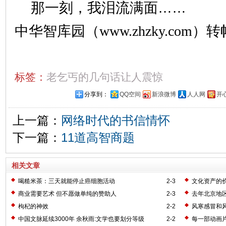
那一刻，我泪流满面……
中华智库园（www.zhzky.com）
标签：
老乞丐的几句话让人震惊
分享到：
QQ空间
新浪微博
人人网
开
上一篇：
网络时代的书信情怀
下一篇：
11道高智商题
相关文章
喝糙米茶：三天就能停止癌细胞活动
2-3
文化资产的
商业需要艺术 但不愿做单纯的赞助人
2-3
去年北京地
枸杞的神效
2-2
风寒感冒和
中国文脉延续3000年 余秋雨:文学也要划分等级
2-2
每一部动画