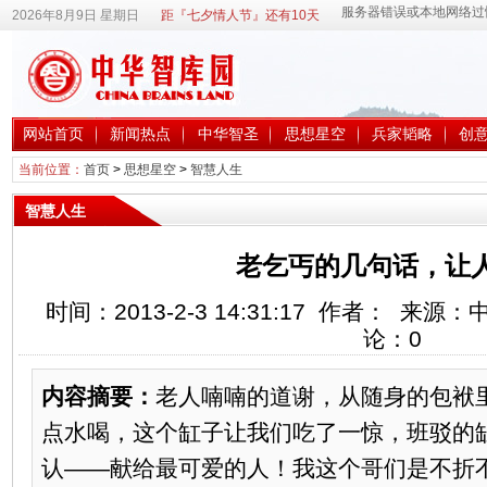
2026年8月9日 星期日
距『七夕情人节』还有10天
网站首页
新闻热点
中华智圣
思想星空
兵家韬略
创
当前位置：
首页
>
思想星空
>
智慧人生
智慧人生
老乞丐的几句话，让
时间：2013-2-3 14:31:17 作者： 来
论：
0
内容摘要：
老人喃喃的道谢，从随身的包袱
点水喝，这个缸子让我们吃了一惊，班驳的
认——献给最可爱的人！我这个哥们是不折