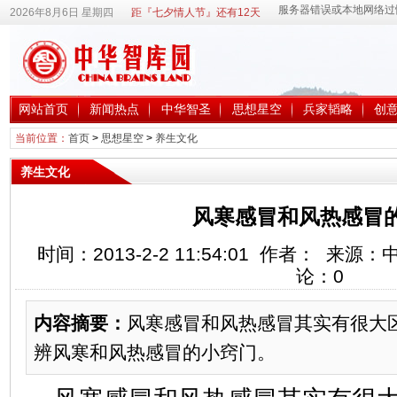
2026年8月6日 星期四
距『七夕情人节』还有12天
网站首页
新闻热点
中华智圣
思想星空
兵家韬略
创
当前位置：
首页
>
思想星空
>
养生文化
养生文化
风寒感冒和风热感冒
时间：2013-2-2 11:54:01 作者： 来
论：
0
内容摘要：
风寒感冒和风热感冒其实有很大
辨风寒和风热感冒的小窍门。