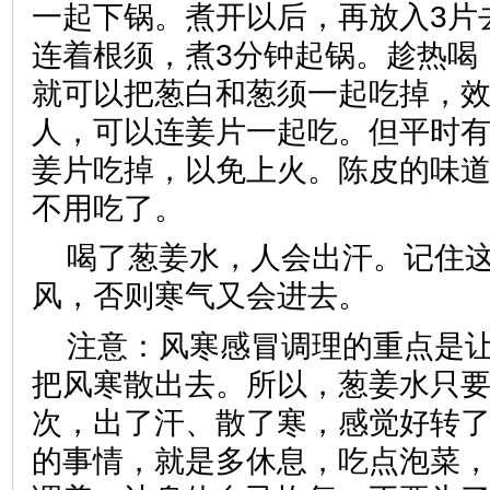
一起下锅。煮开以后，再放入3片
连着根须，煮3分钟起锅。趁热喝
就可以把葱白和葱须一起吃掉，
人，可以连姜片一起吃。但平时
姜片吃掉，以免上火。陈皮的味
不用吃了。
喝了葱姜水，人会出汗。记住
风，否则寒气又会进去。
注意：风寒感冒调理的重点是
把风寒散出去。所以，葱姜水只
次，出了汗、散了寒，感觉好转
的事情，就是多休息，吃点泡菜