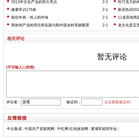
2013年文化产业的四大亮点
2-2
吃巧克力的
健康常识170条
2-1
新语热词20
留住年画：纸上的年味
2-1
11道高智商
用休闲产业的理论和实践勾勒中国乡村美丽图景
2-1
龙文化是宝
相关评论
暂无评论
[手写输入]
[表情]
评论者：
验证码：
点击获取验证码
中企集成
|
中国共产党新闻网
|
中红网-红色旅游网
|
黄埔军校同学会
|