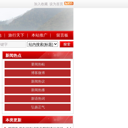
加入收藏
设为首页
地
旅行天下
本站推广
留言板
新闻热点
要闻热帖
博客微博
新闻热议
新闻热播
新语热词
弘扬正气
本类更新