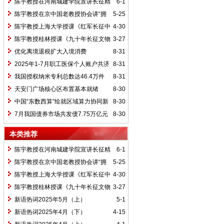
陈宇教授在河南城建学院宣讲长征精
6-1
神及红25军长征史
陈宇教授在京中国老教授协会讲“拥
5-25
抱中华新文明”
陈宇教授上海大学授课《红军长征中
4-30
的黄埔师生》
陈宇教授桂林授课《九十年长征文物
3-27
鉴赏》
优化离境退税扩大入境消费
8-31
2025年1-7月职工医保个人账户共济
8-31
2.31亿人次 共济金额304.57亿元
我国授权纳米专利总数达46.4万件
8-31
天安门广场核心区布置基本就绪
8-30
中国“东数西算”绘就区域算力协同新
8-30
图景
7月我国债券市场共发债7.75万亿元
8-30
本类推荐
陈宇教授在河南城建学院宣讲长征精
6-1
神及红25军长征史
陈宇教授在京中国老教授协会讲“拥
5-25
抱中华新文明”
陈宇教授上海大学授课《红军长征中
4-30
的黄埔师生》
陈宇教授桂林授课《九十年长征文物
3-27
鉴赏》
新语热词2025年5月（上）
5-1
新语热词2025年4月（下）
4-15