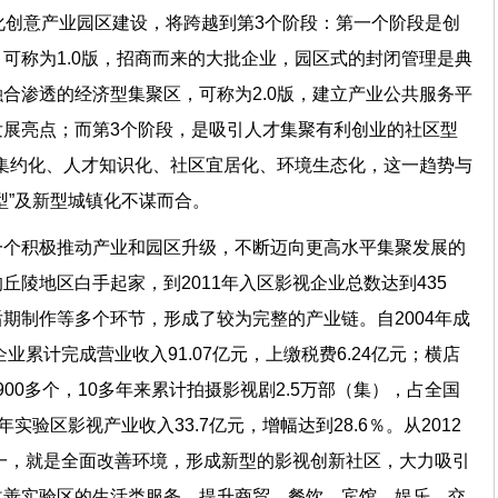
化创意产业园区建设，将跨越到第3个阶段：第一个阶段是创
可称为1.0版，招商而来的大批企业，园区式的封闭管理是典
合渗透的经济型集聚区，可称为2.0版，建立产业公共服务平
展亮点；而第3个阶段，是吸引人才集聚有利创业的社区型
业集约化、人才知识化、社区宜居化、环境生态化，这一趋势与
转型”及新型城镇化不谋而合。
一个积极推动产业和园区升级，不断迈向更高水平集聚发展的
丘陵地区白手起家，到2011年入区影视企业总数达到435
期制作等多个环节，形成了较为完整的产业链。自2004年成
业累计完成营业收入91.07亿元，上缴税费6.24亿元；横店
组900多个，10多年来累计拍摄影视剧2.5万部（集），占全国
年实验区影视产业收入33.7亿元，增幅达到28.6％。从2012
之一，就是全面改善环境，形成新型的影视创新社区，大力吸引
改善实验区的生活类服务，提升商贸、餐饮、宾馆、娱乐、交