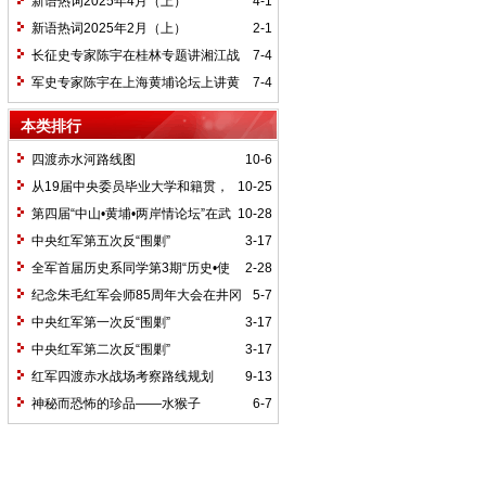
新语热词2025年4月（上）
4-1
新语热词2025年2月（上）
2-1
长征史专家陈宇在桂林专题讲湘江战
7-4
役精神
军史专家陈宇在上海黄埔论坛上讲黄
7-4
埔精神与国家统一大业
本类排行
四渡赤水河路线图
10-6
从19届中央委员毕业大学和籍贯，
10-25
看当代中国文化区域积淀
第四届“中山•黄埔•两岸情论坛”在武
10-28
汉举行
中央红军第五次反“围剿”
3-17
全军首届历史系同学第3期“历史•使
2-28
命”论坛纪要
纪念朱毛红军会师85周年大会在井冈
5-7
山召开
中央红军第一次反“围剿”
3-17
中央红军第二次反“围剿”
3-17
红军四渡赤水战场考察路线规划
9-13
神秘而恐怖的珍品——水猴子
6-7