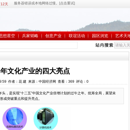
12天
思想星空
兵家韬略
创意产业
联谊活动
园区浏览
艺术天
13年文化产业的四大亮点
1:39:59 作者：花 建 来源：中国经济网 查看：
369
评论：
0
3个年头，是实现“十二五”中国文化产业倍增计划的过午之年。统筹全局，展望未
形成突破重点和提升亮点。