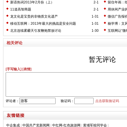
新语热词2013年2月份（上）
2-1
留住年画：
11道高智商题
2-1
用休闲产业
龙文化是宝贵的非物质文化遗产
1-31
微信广告报
移动互联网：2013年最大的挑战是安全问题
1-31
杨学博：文风
北京连续雾霾天引发鞭炮禁放讨论
1-30
互联网让“微
相关评论
暂无评论
[手写输入]
[表情]
评论者：
验证码：
点击获取验证码
中企集成
|
中国共产党新闻网
|
中红网-红色旅游网
|
黄埔军校同学会
|