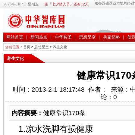
2026年8月7日 星期五
距『七夕情人节』还有12天
网站首页
新闻热点
中华智圣
思想星空
兵家韬略
创
当前位置：
首页
>
思想星空
>
养生文化
养生文化
健康常识170
时间：2013-2-1 13:17:48 作者： 来
论：
0
内容摘要：
健康常识170条
1.凉水洗脚有损健康