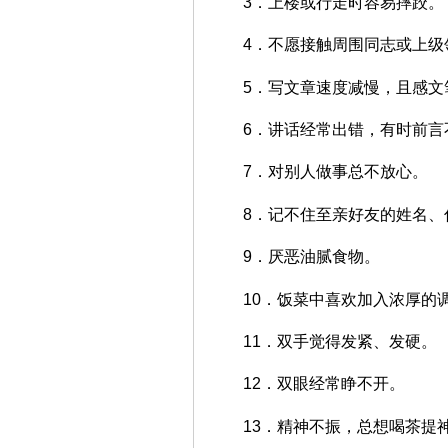
3．上楼或行走时容易摔跤。
4．不愿接触周围同志或上级
5．写文章速度减慢，且感文
6．讲话经常出错，有时前言
7．对别人做事总不放心。
8．记不住至亲好友的姓名、
9．厌恶油腻食物。
10．饭菜中喜欢加入浓厚的
11．双手觉得发紧、发硬。
12．双眼经常睁不开。
13．精神不振，总想喝茶提