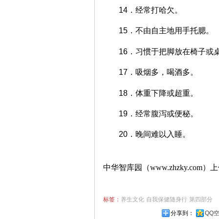
14．经常打哈欠。
15．不由自主地用手托腮。
16．习惯于把脚放在椅子或
17．吸烟多，喝酒多。
18．体重下降或超重。
19．经常腹泻或便秘。
20．晚间难以入睡。
中华智库园（www.zhzky.com）
标签：
养生文化
自我保健随身行
第四部分
分享到：
QQ