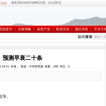
11天
思想星空
兵家韬略
创意产业
联谊活动
园区浏览
艺术天
预测早衰二十条
 16:18:41 作者： 来源：中华智库园 查看：
288
评论：
0
赶车。