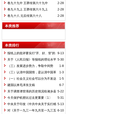
卷九十九中 王莽传第六十九中
2-28
卷九十九上 王莽传第六十九上
2-28
卷九十八 元后传第六十八
2-28
本类推荐
本类排行
报纸上的批评要实行“开、好、管”的
9-13
方针*
关于《人民日报》等报纸的理论水平
5-30
的批语〔1〕
（三）发展进步势力，争取中间势
1-8
力，孤立顽固势力
（三）认清中国国情，是认清中国革
1-3
命一切问题的基本依据
（一）社会主义社会可以分为不发达
1-5
和比较发达两个阶段
建国以来毛泽东文稿
6-7
关于调查谭世瑛的历史情况给湘乡县
5-22
委的信和给谭世瑛的复信
今天保护机密比过去更重要〔1〕
5-31
中央关于印发《中共中央关于实行精
5-13
兵简政、增产节约、反对贪污、反对浪费
对《关于一九三一年九月至一九三五
6-10