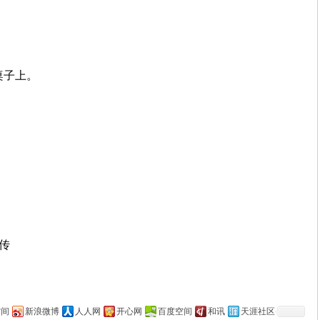
桌子上。
上传
空间
新浪微博
人人网
开心网
百度空间
和讯
天涯社区