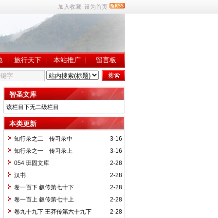
加入收藏
设为首页
地
旅行天下
本站推广
留言板
智圣文库
该栏目下无二级栏目
本类更新
知行录之二 传习录中
3-16
知行录之一 传习录上
3-16
054 班固文库
2-28
汉书
2-28
卷一百下 叙传第七十下
2-28
卷一百上 叙传第七十上
2-28
卷九十九下 王莽传第六十九下
2-28