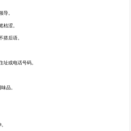
领导。
笔枯涩。
不搭后语。
住址或电话号码。
调味品。
神。