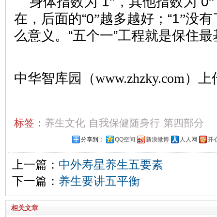
身体指数为“1
”
，其他指数为“0
”
在，后面的“0
”
越多越好；“1
”
没有
么意义。“五个一”工程就是保住最
中华智库园（www.zhzky.com）上
标签：
养生文化
自我保健随身行
第四部分
分享到：
QQ空间
新浪微博
人人网
开
上一篇：
中外寿星养生五要素
下一篇：
养生要讲五平衡
相关文章