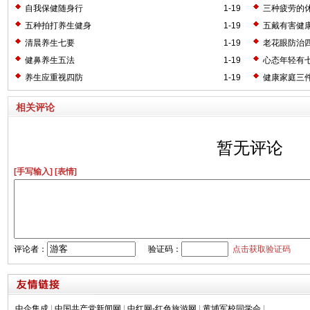
自我保健随身行
1-19
三种疲劳的
五种拍打养生健身
1-19
五戴有害健
清晨养生七要
1-19
老花眼防治
健鼻养生五法
1-19
心态年轻有
养生应重视四防
1-19
健康家庭三
相关评论
暂无评论
[手写输入]
[表情]
评论者：
验证码：
点击获取验证码
中企集成
|
中国共产党新闻网
|
中红网-红色旅游网
|
黄埔军校同学会
|