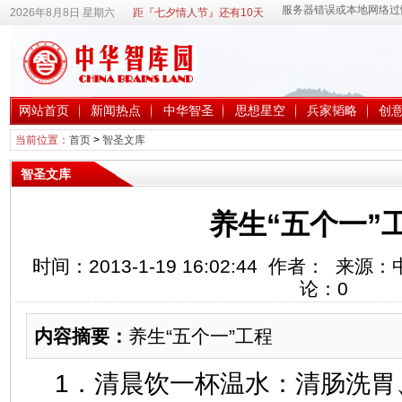
2026年8月8日 星期六
距『七夕情人节』还有10天
网站首页
新闻热点
中华智圣
思想星空
兵家韬略
创
当前位置：
首页
>
智圣文库
智圣文库
养生“五个一”
时间：2013-1-19 16:02:44 作者： 
论：
0
内容摘要：
养生“五个一”工程
1．清晨饮一杯温水：清肠洗胃