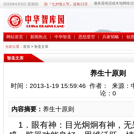
2026年8月6日 星期四
距『七夕情人节』还有13天
网站首页
新闻热点
中华智圣
思想星空
兵家韬略
创
当前位置：
首页
>
智圣文库
智圣文库
养生十原则
时间：2013-1-19 15:59:46 作者： 
论：
0
内容摘要：
养生十原则
1．眼有神：目光炯炯有神，无