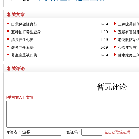
相关文章
自我保健随身行
1-19
三种疲劳的
五种拍打养生健身
1-19
五戴有害健
清晨养生七要
1-19
老花眼防治
健鼻养生五法
1-19
心态年轻有
养生应重视四防
1-19
健康家庭三
相关评论
暂无评论
[手写输入]
[表情]
评论者：
验证码：
点击获取验证码