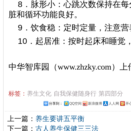
8．脉形小：心跳次数保持在每分
脏和循环功能良好。
9．饮食稳：定时定量，注意营
10．起居准：按时起床和睡觉
中华智库园（www.zhzky.com）上
标签：
养生文化
自我保健随身行
第四部分
分享到：
QQ空间
新浪微博
人人网
开
上一篇：
养生要讲五平衡
下一篇：
古人养生保健三三法