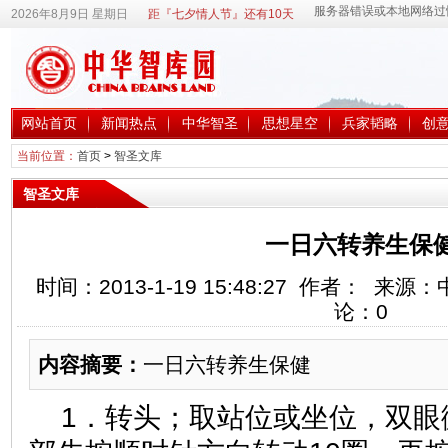
2026年8月9日 星期日
距『七夕情人节』还有10天
网站首页
新闻热点
中华智圣
思想星空
兵家韬略
创
当前位置：
首页
>
智圣文库
智圣文库
一日六转养生保
时间：2013-1-19 15:48:27 作者： 
论：
0
内容摘要：
一日六转养生保健
1．转头；取站位或坐位，双眼