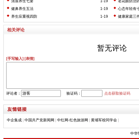
清晨养生七要
1-19
老花眼防治
健鼻养生五法
1-19
心态年轻有
养生应重视四防
1-19
健康家庭三
相关评论
暂无评论
[手写输入]
[表情]
评论者：
验证码：
点击获取验证码
中企集成
|
中国共产党新闻网
|
中红网-红色旅游网
|
黄埔军校同学会
|
中华