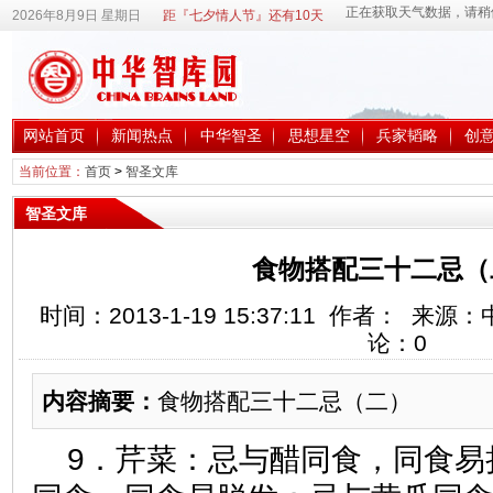
2026年8月9日 星期日
距『七夕情人节』还有10天
网站首页
新闻热点
中华智圣
思想星空
兵家韬略
创
当前位置：
首页
>
智圣文库
智圣文库
食物搭配三十二忌（
时间：2013-1-19 15:37:11 作者： 
论：
0
内容摘要：
食物搭配三十二忌（二）
9．芹菜：忌与醋同食，同食易