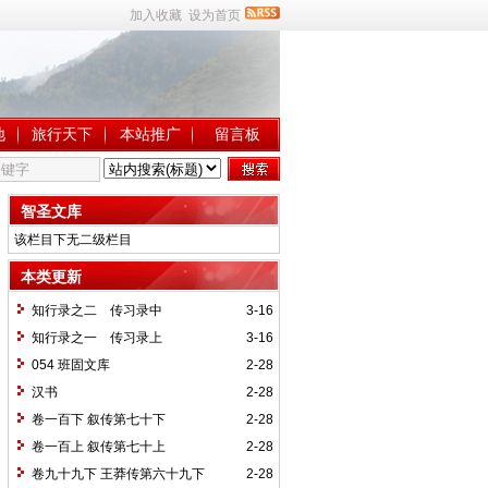
加入收藏
设为首页
地
旅行天下
本站推广
留言板
智圣文库
该栏目下无二级栏目
本类更新
知行录之二 传习录中
3-16
知行录之一 传习录上
3-16
054 班固文库
2-28
汉书
2-28
卷一百下 叙传第七十下
2-28
卷一百上 叙传第七十上
2-28
卷九十九下 王莽传第六十九下
2-28