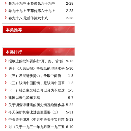
卷九十九中 王莽传第六十九中
2-28
卷九十九上 王莽传第六十九上
2-28
卷九十八 元后传第六十八
2-28
本类推荐
本类排行
报纸上的批评要实行“开、好、管”的
9-13
方针*
关于《人民日报》等报纸的理论水平
5-30
的批语〔1〕
（三）发展进步势力，争取中间势
1-8
力，孤立顽固势力
（三）认清中国国情，是认清中国革
1-3
命一切问题的基本依据
（一）社会主义社会可以分为不发达
1-5
和比较发达两个阶段
建国以来毛泽东文稿
6-7
关于调查谭世瑛的历史情况给湘乡县
5-22
委的信和给谭世瑛的复信
今天保护机密比过去更重要〔1〕
5-31
中央关于印发《中共中央关于实行精
5-13
兵简政、增产节约、反对贪污、反对浪费
对《关于一九三一年九月至一九三五
6-10