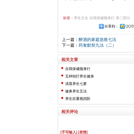
标签：
养生文化
自我保健随身行
第二部分
分享到：
QQ
上一篇：
醉酒的家庭急救七法
下一篇：
药食默契九法（二）
相关文章
自我保健随身行
五种拍打养生健身
清晨养生七要
健鼻养生五法
养生应重视四防
相关评论
[手写输入]
[表情]