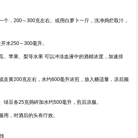
一个．200～300克左右。或用白萝卜一斤，洗净捣烂取汁，
开水250～300毫升。
瓜、苹果、梨等水果 可以冲淡血液中的酒精浓度，加速排
或韭黄200克左右，水约600毫升浓煎，放入糖适量，凉后频
、绿豆各25克捣碎加水约500毫升，煎后凉服。
服用，对酒后的头有疗效。
上传