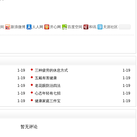
空间
新浪微博
人人网
开心网
百度空间
和讯
天涯社区
1-19
三种疲劳的休息方式
1-19
1-19
五戴有害健康
1-19
1-19
老花眼防治四法
1-19
1-19
心态年轻有七招
1-19
1-19
健康家庭三件宝
1-19
暂无评论