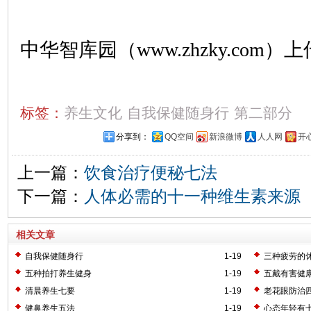
中华智库园（www.zhzky.com）上
标签：
养生文化
自我保健随身行
第二部分
分享到：
QQ空间
新浪微博
人人网
开
上一篇：
饮食治疗便秘七法
下一篇：
人体必需的十一种维生素来源
相关文章
自我保健随身行
1-19
三种疲劳的
五种拍打养生健身
1-19
五戴有害健
清晨养生七要
1-19
老花眼防治
健鼻养生五法
1-19
心态年轻有