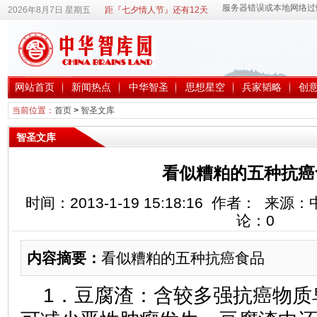
2026年8月7日 星期五
距『七夕情人节』还有12天
网站首页
新闻热点
中华智圣
思想星空
兵家韬略
创
当前位置：
首页
>
智圣文库
智圣文库
看似糟粕的五种抗癌
时间：2013-1-19 15:18:16 作者： 
论：
0
内容摘要：
看似糟粕的五种抗癌食品
1．豆腐渣：含较多强抗癌物质