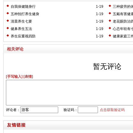
自我保健随身行
1-19
三种疲劳的
五种拍打养生健身
1-19
五戴有害健
清晨养生七要
1-19
老花眼防治
健鼻养生五法
1-19
心态年轻有
养生应重视四防
1-19
健康家庭三
相关评论
暂无评论
[手写输入]
[表情]
评论者：
验证码：
点击获取验证码