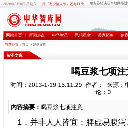
2026年8月8日 星期六
距『七夕情人节』还有11天
网站首页
新闻热点
中华智圣
思想星空
兵家韬略
创
当前位置：
首页
>
智圣文库
智圣文库
喝豆浆七项注
时间：2013-1-19 15:11:29 作者： 
论：
0
内容摘要：
喝豆浆七项注意
1．并非人人皆宜：脾虚易腹泻