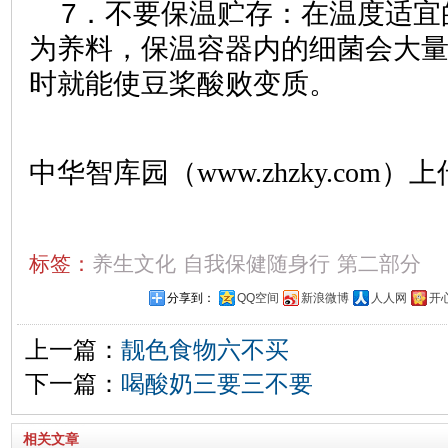
7．不要保温贮存：在温度适宜
为养料，保温容器内的细菌会大量
时就能使豆桨酸败变质。
中华智库园（www.zhzky.com）上
标签：
养生文化
自我保健随身行
第二部分
分享到：
QQ空间
新浪微博
人人网
开
上一篇：
靓色食物六不买
下一篇：
喝酸奶三要三不要
相关文章