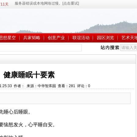
11天
思想星空
兵家韬略
创意产业
联谊活动
园区浏览
艺术天
健康睡眠十要素
 11:25:33 作者： 来源：中华智库园 查看：
281
评论：
0
先睡心后睡眼。
要恼怒发火，心平睡自安。