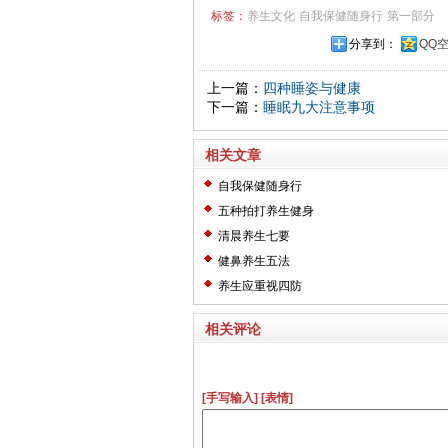
标签：
养生文化
自我保健随身行
第一部分
分享到：
QQ
上一篇：
四种睡姿与健康
下一篇：
睡眠九大注意事项
相关文章
自我保健随身行
五种拍打养生健身
清晨养生七要
健鼻养生五法
养生应重视四防
相关评论
[手写输入]
[表情]