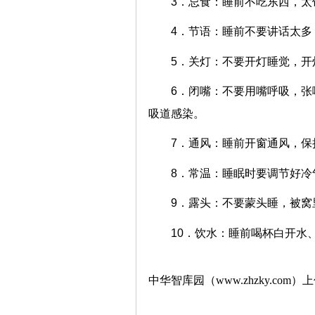
3．忌食：睡前不吃东西，太
4．节语：睡前不要讲话太多
5．关灯：不要开灯睡觉，开
6．闭嘴：不要用嘴呼吸，
吸道感染。
7．通风：睡前开窗通风，保
8．常温：睡眠时要调节好冷
9．露头：不要蒙头睡，被窝
10．饮水：睡前喝杯白开水
中华智库园（www.zhzky.com）