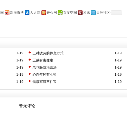
空间
新浪微博
人人网
开心网
百度空间
和讯
天涯社区
1-19
三种疲劳的休息方式
1-19
1-19
五戴有害健康
1-19
1-19
老花眼防治四法
1-19
1-19
心态年轻有七招
1-19
1-19
健康家庭三件宝
1-19
暂无评论