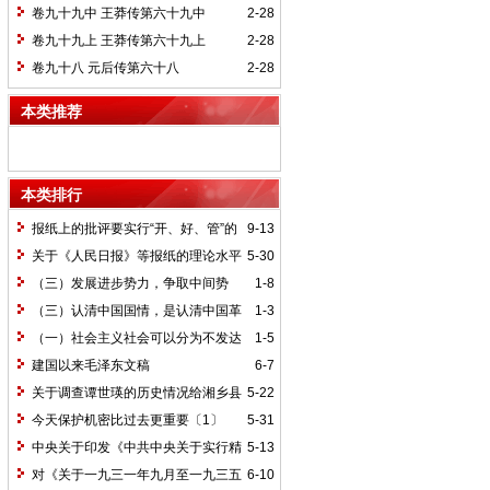
卷九十九中 王莽传第六十九中
2-28
卷九十九上 王莽传第六十九上
2-28
卷九十八 元后传第六十八
2-28
本类推荐
本类排行
报纸上的批评要实行“开、好、管”的
9-13
方针*
关于《人民日报》等报纸的理论水平
5-30
的批语〔1〕
（三）发展进步势力，争取中间势
1-8
力，孤立顽固势力
（三）认清中国国情，是认清中国革
1-3
命一切问题的基本依据
（一）社会主义社会可以分为不发达
1-5
和比较发达两个阶段
建国以来毛泽东文稿
6-7
关于调查谭世瑛的历史情况给湘乡县
5-22
委的信和给谭世瑛的复信
今天保护机密比过去更重要〔1〕
5-31
中央关于印发《中共中央关于实行精
5-13
兵简政、增产节约、反对贪污、反对浪费
对《关于一九三一年九月至一九三五
6-10