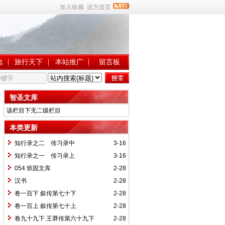
加入收藏
设为首页
地
旅行天下
本站推广
留言板
智圣文库
该栏目下无二级栏目
本类更新
知行录之二 传习录中
3-16
知行录之一 传习录上
3-16
054 班固文库
2-28
汉书
2-28
卷一百下 叙传第七十下
2-28
卷一百上 叙传第七十上
2-28
卷九十九下 王莽传第六十九下
2-28