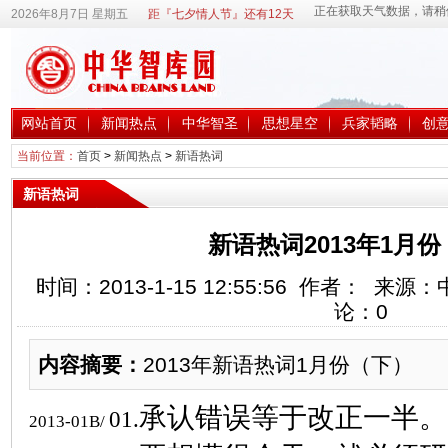
2026年8月7日 星期五
距『七夕情人节』还有12天
网站首页
新闻热点
中华智圣
思想星空
兵家韬略
创
当前位置：
首页
>
新闻热点
>
新语热词
新语热词
新语热词2013年1月
时间：2013-1-15 12:55:56 作者： 
论：
0
内容摘要：
2013年新语热词1月份（下）
承认错误等于改正一半。
01.
2013-01B/