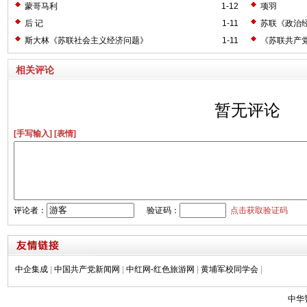
蒙哥马利
1-12
项羽
后 记
1-11
苏联《政治
斯大林《苏联社会主义经济问题》
1-11
《苏联共产
相关评论
暂无评论
[手写输入]
[表情]
评论者：
验证码：
点击获取验证码
中企集成
|
中国共产党新闻网
|
中红网-红色旅游网
|
黄埔军校同学会
|
中华