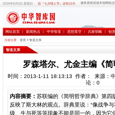
2026年8月9日 星期日
距『七夕情人节』还有10天
网站首页
新闻热点
中华智圣
思想星空
兵家韬略
创
当前位置：
首页
>
智圣文库
智圣文库
罗森塔尔、尤金主编《简
时间：2013-1-11 18:13:13 作者： 来
论：
0
内容摘要：
苏联编的《简明哲学辞典》第四
反映了斯大林的观点。辞典里说：“像战争
级、生与死等等现象不能是同一的，因为它