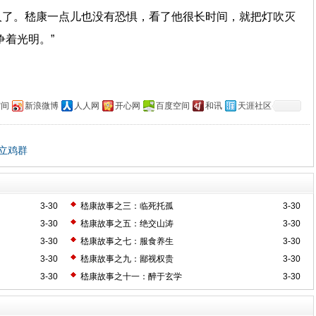
人了。嵇康一点儿也没有恐惧，看了他很长时间，就把灯吹灭
争着光明。”
空间
新浪微博
人人网
开心网
百度空间
和讯
天涯社区
立鸡群
3-30
嵇康故事之三：临死托孤
3-30
3-30
嵇康故事之五：绝交山涛
3-30
3-30
嵇康故事之七：服食养生
3-30
3-30
嵇康故事之九：鄙视权贵
3-30
3-30
嵇康故事之十一：醉于玄学
3-30