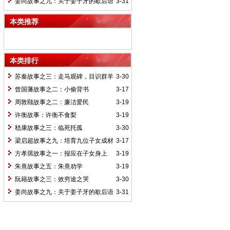
姜尚故事之九：关于姜子牙的歇后语
3-31
本类推荐
本类排行
苏秦故事之三：走马观碑，目识群羊
3-30
曾国藩故事之二：小偷背书
3-17
周敦颐故事之二：廉洁爱民
3-19
许衡故事：许衡不食梨
3-19
嵇康故事之三：临死托孤
3-30
梁启超故事之九：培育九位子女成材
3-17
的神奇“小妾”——王桂荃
方孝孺故事之一：报应在子女身上
3-19
朱熹故事之五：朱熹劝学
3-19
阮籍故事之三：效穷途之哭
3-30
姜尚故事之九：关于姜子牙的歇后语
3-31