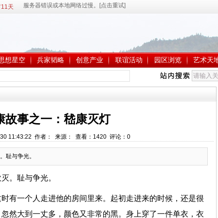
11天
思想星空
兵家韬略
创意产业
联谊活动
园区浏览
艺术天
康故事之一：嵇康灭灯
-30 11:43:22 作者： 来源： 查看：
1420
评论：
0
。耻与争光。
吹灭。耻与争光。
这时有一个人走进他的房间里来。起初走进来的时候，还是很
，忽然大到一丈多，颜色又非常的黑。身上穿了一件单衣，衣