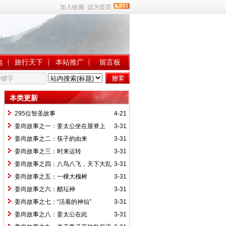
加入收藏
设为首页
地
旅行天下
本站推广
留言板
本类更新
295位智圣故事
4-21
姜尚故事之一：姜太公坐在屋脊上
3-31
姜尚故事之二：筷子的由来
3-31
姜尚故事之三：时来运转
3-31
姜尚故事之四：八鸟八飞，天下大乱
3-31
姜尚故事之五：一棵大槐树
3-31
姜尚故事之六：醋坛神
3-31
姜尚故事之七：“活着的神仙”
3-31
姜尚故事之八：姜太公在此
3-31