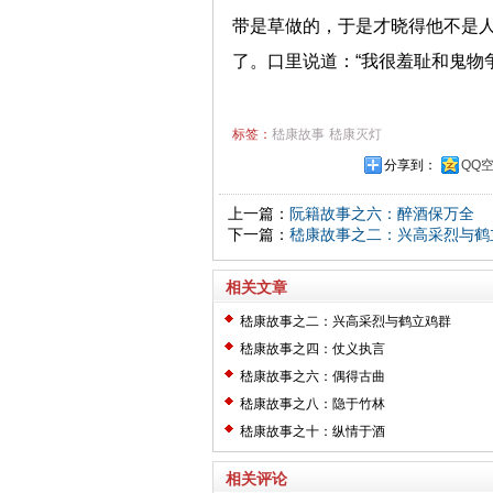
带是草做的，于是才晓得他不是
了。口里说道：“我很羞耻和鬼物
标签：
嵇康故事
嵇康灭灯
分享到：
QQ
上一篇：
阮籍故事之六：醉酒保万全
下一篇：
嵇康故事之二：兴高采烈与鹤
相关文章
嵇康故事之二：兴高采烈与鹤立鸡群
嵇康故事之四：仗义执言
嵇康故事之六：偶得古曲
嵇康故事之八：隐于竹林
嵇康故事之十：纵情于酒
相关评论