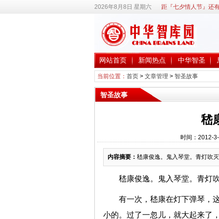
2026年8月8日 星期六
距『七夕情人节』还有
网站首页
新闻热点
中华智圣
当前位置：
首页
>
文章管理
>
智圣故事
智圣故事
嵇
时间：2012-3
内容摘要：
嵇康俊逸。鬼入琴堂。青灯吹灭
嵇康俊逸。鬼入琴堂。青灯
有一次，嵇康在灯下弹琴，
小的。过了一忽儿，就大起来了