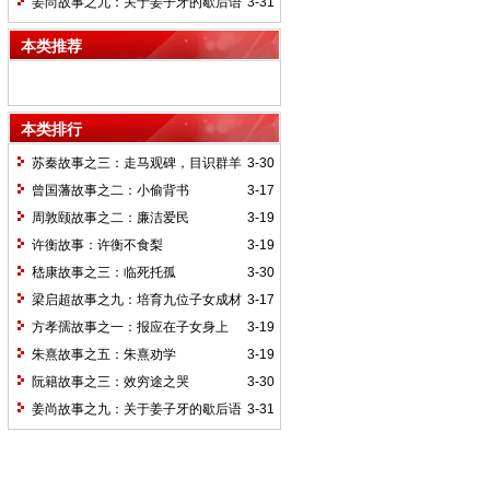
姜尚故事之九：关于姜子牙的歇后语
3-31
本类推荐
本类排行
苏秦故事之三：走马观碑，目识群羊
3-30
曾国藩故事之二：小偷背书
3-17
周敦颐故事之二：廉洁爱民
3-19
许衡故事：许衡不食梨
3-19
嵇康故事之三：临死托孤
3-30
梁启超故事之九：培育九位子女成材
3-17
的神奇“小妾”——王桂荃
方孝孺故事之一：报应在子女身上
3-19
朱熹故事之五：朱熹劝学
3-19
阮籍故事之三：效穷途之哭
3-30
姜尚故事之九：关于姜子牙的歇后语
3-31