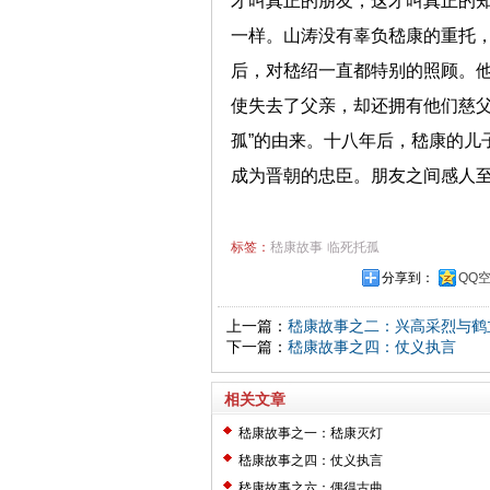
才叫真正的朋友，这才叫真正的
一样。山涛没有辜负嵇康的重托
后，对嵇绍一直都特别的照顾。
使失去了父亲，却还拥有他们慈父
孤”的由来。十八年后，嵇康的儿
成为晋朝的忠臣。朋友之间感人
标签：
嵇康故事
临死托孤
分享到：
QQ
上一篇：
嵇康故事之二：兴高采烈与鹤
下一篇：
嵇康故事之四：仗义执言
相关文章
嵇康故事之一：嵇康灭灯
嵇康故事之四：仗义执言
嵇康故事之六：偶得古曲