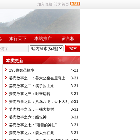
加入收藏
设为首页
地
旅行天下
本站推广
留言板
本类更新
295位智圣故事
4-21
姜尚故事之一：姜太公坐在屋脊上
3-31
姜尚故事之二：筷子的由来
3-31
姜尚故事之三：时来运转
3-31
姜尚故事之四：八鸟八飞，天下大乱
3-31
姜尚故事之五：一棵大槐树
3-31
姜尚故事之六：醋坛神
3-31
姜尚故事之七：“活着的神仙”
3-31
姜尚故事之八：姜太公在此
3-31