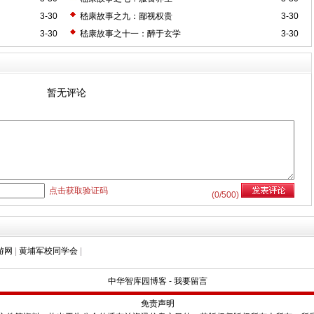
3-30
嵇康故事之九：鄙视权贵
3-30
3-30
嵇康故事之十一：醉于玄学
3-30
暂无评论
点击获取验证码
(
0
/500)
游网
|
黄埔军校同学会
|
中华智库园博客
-
我要留言
免责声明