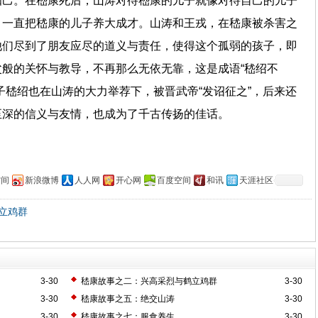
知己。在嵇康死后，山涛对待嵇康的儿子就像对待自己的儿子
，一直把嵇康的儿子养大成才。山涛和王戎，在嵇康被杀害之
他们尽到了朋友应尽的道义与责任，使得这个孤弱的孩子，即
般的关怀与教导，不再那么无依无靠，这是成语“嵇绍不
子嵇绍也在山涛的大力举荐下，被晋武帝“发诏征之”，后来还
至深的信义与友情，也成为了千古传扬的佳话。
空间
新浪微博
人人网
开心网
百度空间
和讯
天涯社区
立鸡群
3-30
嵇康故事之二：兴高采烈与鹤立鸡群
3-30
3-30
嵇康故事之五：绝交山涛
3-30
3-30
嵇康故事之七：服食养生
3-30