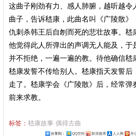
这曲子刚劲有力、感人肺腑，越听越令
曲子，告诉嵇康，此曲名叫《广陵散》
仇刺杀韩王后自刎而死的悲壮故事。嵇
他觉得此人所弹出的声调无人能及，于
并不拒绝，一遍一遍的教。待他确信嵇
嵇康发誓不传给别人。嵇康指天发誓后
走了。嵇康学会《广陵散》后，经常弹
前来求教。
标签：
嵇康故事
偶得古曲
分享到：
QQ空间
新浪微博
人人网
开