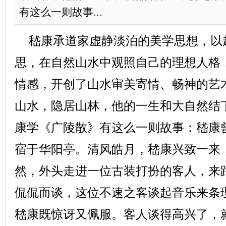
有这么一则故事...
嵇康承道家虚静淡泊的美学思想，以
思，在自然山水中观照自己的理想人格
情感，开创了山水审美寄情、畅神的艺
山水，隐居山林，他的一生和大自然结
康学《广陵散》有这么一则故事：嵇康
宿于华阳亭。清风皓月，嵇康兴致一来
然，外头走进一位古装打扮的客人，来
侃侃而谈，这位不速之客谈起音乐来条
嵇康既惊讶又佩服。客人谈得高兴了，