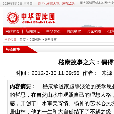
2026年8月6日 星期四
距『七夕情人节』还有12天
网站首页
新闻热点
中华智圣
思想星空
兵家韬略
创
当前位置：
首页
>
文章管理
>
智圣故事
智圣故事
嵇康故事之六：偶得
时间：2012-3-30 11:39:56 作者： 
内容摘要：
嵇康承道家虚静淡泊的美学思
的哲思，在自然山水中观照自己的理想人格
感，开创了山水审美寄情、畅神的艺术心灵
居山林，他的一生和大自然结下了不解之缘