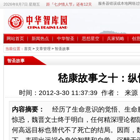
2026年8月7日 星期五
距『七夕情人节』还有12天
网站首页
新闻热点
中华智圣
思想星空
兵家韬略
创
当前位置：
首页
>
文章管理
>
智圣故事
智圣故事
嵇康故事之十：纵
时间：2012-3-30 11:37:39 作者： 
内容摘要：
经历了生命意识的觉悟、生命
惊恐，魏晋文士终于明白，任何精深理论都
何高远目标也替代不了死亡的结局。因而，