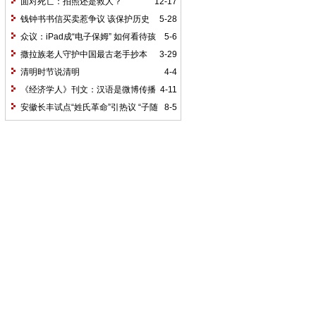
面对死亡：拍照还是救人？
12-17
钱钟书书信买卖惹争议 该保护历史
5-28
还是该保护隐私?
众议：iPad成“电子保姆” 如何看待孩
5-6
子成“触屏一代”
撒拉族老人守护中国最古老手抄本
3-29
《古兰经》
清明时节说清明
4-4
《经济学人》刊文：汉语是微博传播
4-11
的最佳语言
安徽长丰试点“姓氏革命”引热议 “子随
8-5
母姓”奖千元