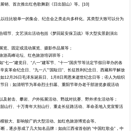
展销、首次推出红色歌舞剧《日出韶山》等。[10]
以往比较单一的集会、纪念会之类走向多样化。其类型大致可以分为
合唱节、文艺演出活动包括《梦回延安保卫战》等大型实景剧演出
展览、固定或流动展览、摄影作品展等；
旅游高峰论坛、红色旅游培训班等；
七一”建党日、“八一”建军节、“十一”国庆节等法定节假日举办的各
辛亥革命纪念日、“九一八”“国耻日”、长征胜利纪念日、西藏和平解放
如12月26日毛泽东诞辰日、1月8日周恩来逝世纪念日等；④人为组织
统节日：如清明节为革命烈士扫墓、重阳节举办老干部游览参观活动
以及射击、攀岩、户外拓展活动、野战对抗赛、野外求生活动等；
员韶山行、十万青年大别山行、重走长征路活动、革命圣地入党宣誓活
规模较大、影响较广的大型活动。如红色旅游博览会等。
，逐步形成了几大知名品牌：如由江西省首创的 “中国红歌会”，中