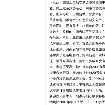
（江西）旅游工艺品交易会暨第四届
赛、网上红色旅游活动，网络导游大
容、山东枣庄、山西晋城、甘肃高台
重庆华蓥山等地举办红色旅游文化节
歌会同时，还有重庆、杭州萧山区、
红歌为主旋律的中国合唱节等活动；
作品展示活动，北京市纪念建党90周
也有福建上杭、泰宁、安徽合肥等举办
江苏南京、河南安阳等地举办红色旅
还举办了红色电影周，河南新县、永
泛，遍及全国各地，营造出多年来少
大、参与度更高。如红博会自2005年
港澳台旅行商、国内旅行社前20强参
个重点红色旅游城市参会。[1] “中国
通过荧屏演唱红歌，电视观众人数超过两
庆市累计开展红歌传唱活动12.8万场
新疆仅乌鲁木齐一地参与唱红歌的各族
物均比2007年增加了近一倍，100多