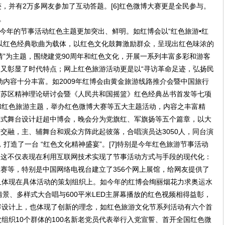
，并有2万多网友参加了互动答题。[6]红色微博大赛更是全民参与。
。
今年的节事活动红色主题更加突出、鲜明。如红博会以“红色旅游•红
以红色经典歌曲为载体，以红色文化鼓舞激励群众，呈现出红色味浓的
情”为主题，围绕建党90周年和红色文化，开展一系列丰富多彩和游客
又彰显了时代特点；网上红色旅游活动更是以“寻访革命足迹，弘扬民
动内容十分丰富。如2009年红博会由黄金旅游线路推介会暨中国旅行
国苏区精神理论研讨会暨《人民共和国摇篮》红色经典丛书首发等七项
和红色旅游主题，举办红色微博大赛等五大主题活动，内容之丰富精
幕式舞台设计赶超中博会，晚会分为党旗红、军旗扬等五个篇章，以大
交融，主、辅舞台和观众方阵此起彼落，合唱演员达3050人，同台演
，打造了一台 “红色文化精神盛宴”。[7]特别是今年红色旅游节事活动
：这不仅表现在利用互联网技术实现了节事活动方式与手段的现代化：
赛等，特别是中国网络电视台建立了356个网上展馆，给网友提供了
而且体现在具体活动的策划组织上。如今年的红博会绚丽烟花力求奥运水
情景、多样式大合唱与600平米LED主屏幕播放的红色视频相得益彰，
内容设计上，也体现了创新的理念，如红色旅游文化节系列活动有六个首
组织10个群体的100名新老党员代表举行入党宣誓、首开全国红色微