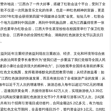
赞许地说：“江西办了一件大好事，搭建了红歌会这个平台，受到了全
响红歌不仅是一次民族音乐文化的传承，也是一种红色精神的宣扬，更是
007年红歌会获得第四届“中国媒体企划奖”金奖。短短几年，红歌会
一个地方品牌到中国品牌，再到中华民族品牌，成为江西赢得世界一张
重庆也要举办红歌会后，江西大学生甚至纷纷在校园里举行了保卫红歌
中华红歌会、江西举办的全国性红博会、湖南的红色旅游文化节以及抗日
等。
益到近年注重经济效益到现在注重政治、经济、文化和环境等综合效
央政治局常委李长春赞许为“使我们进一步重温了我们党领导全国人民
建设小康社会提供强大的精神动力”。[13]收视率全国排名靠前的事实
的红色文化氛围，发挥着潜移默化的思想教育功能；从经济效益看：如
进了江西红色旅游的快速发展，而且有效拉动了全省旅游产业的发展：从
人数每年以近千万人次的增速增长，旅游总收入每年以超过70亿元的增速
节，适逢国庆黄金周，共接待游客64.62万人次，实现旅游收入3.35亿
%。[15]再如安徽首届红色旅游文化节3个月来吸引游客16万人次。[16]第
共有31个招商引资项目成功签约，合同金额达5.2亿多元，有力地拉
南梁红色文化节期间，全县签约项目25个，签约资金达9.1亿元。[18]红