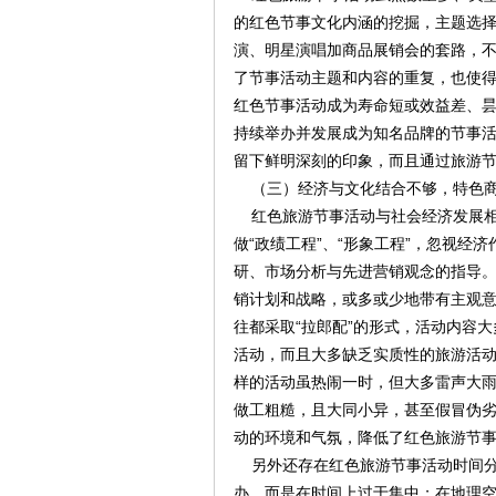
的红色节事文化内涵的挖掘，主题选
演、明星演唱加商品展销会的套路，不少
了节事活动主题和内容的重复，也使
红色节事活动成为寿命短或效益差、
持续举办并发展成为知名品牌的节事
留下鲜明深刻的印象，而且通过旅游
（三）经济与文化结合不够，特色商
红色旅游节事活动与社会经济发展相
做“政绩工程”、“形象工程”，忽视经
研、市场分析与先进营销观念的指导
销计划和战略，或多或少地带有主观
往都采取“拉郎配”的形式，活动内容
活动，而且大多缺乏实质性的旅游活
样的活动虽热闹一时，但大多雷声大
做工粗糙，且大同小异，甚至假冒伪
动的环境和气氛，降低了红色旅游节
另外还存在红色旅游节事活动时间分
办，而是在时间上过于集中；在地理