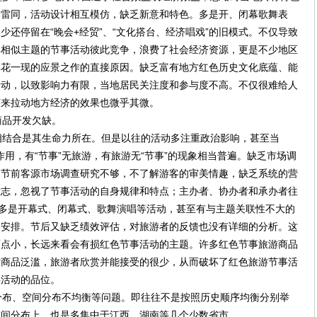
择雷同，活动设计相互模仿，缺乏新意和特色。多是开、闭幕歌舞表
还停留在“晚会+经贸”、“文化搭台、经济唱戏”的旧模式。不仅导致
得相似主题的节事活动彼此竞争，浪费了社会经济资源，更是不少地区
昙花一现的应景之作的直接原因。缺乏富有地方红色历史文化底蕴、能
活动，以致影响力有限，当地居民关注度和参与度不高。不仅很难给人
节来拉动地方经济的效果也微乎其微。
品开发欠缺。
结合是其生命力所在。但是以往的活动多注重政治影响，甚至当
济作用，有“节事”无旅游，有旅游无“节事”的现象相当普遍。缺乏市场调
。节前客源市场调查研究不够，不了解游客的审美情趣，缺乏系统的营
意志，忽视了节事活动的自身规律和特点；主办者、协办者和承办者往
大多是开幕式、闭幕式、歌舞演唱等活动，甚至有与主题关联性不大的
动安排。节后又缺乏绩效评估，对旅游者的反馈也没有详细的分析。这
雨点小，长远来看会有损红色节事活动的主题。许多红色节事旅游商品
劣商品泛滥，旅游者欣赏并能接受的很少，从而破坏了红色旅游节事活
事活动的品位。
布、空间分布不均衡等问题。即往往不是按照历史顺序均衡分别举
空间分布上，也是多集中于江西、湖南等几个少数省市。