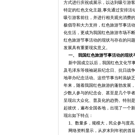
方式进行庆祝或展示，以达到吸引游
特定的红色文化主题,事先通过安排活
吸引游客前往，并进行相关观光消费
极倡导和大力支持，红色旅游节事活
化生活，更成为我国红色旅游市场不
红色旅游节事活动的现状与存在的问
发展具有重要现实意义。
一、 我国红色旅游节事活动的现状
新中国成立以后，我国红色文化节事活动
及毛泽东等领袖诞辰纪念日、抗日战争
地举办纪念活动。这些节事当时虽缺
年来，随着我国红色旅游的蓬勃发展
少数人参与的纪念会、甚至是几个学
呈现出大众化、普及化的趋势。特别是
起彼伏，遍布全国各地，出现了一个
现出如下特点：
1、数量多，规模大，民众参与度高
网络资料显示，从岁末到年初的首屆