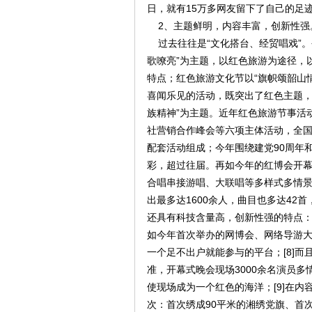
日，就有15万多网友留下了自己的足迹
2、主题鲜明，内容丰富，创新性强
过去往往是“文化搭台、经贸唱戏”。
歌嘹亮”为主题，以红色旅游为途径，
特点；红色旅游文化节以“旗帜颂韶山
喜闻乐见的活动，既突出了红色主题，
族精神”为主题。近年红色旅游节事活
社营销合作峰会等六项主体活动，全
配套活动组成；今年围绕建党90周年
彩，超过往届。再如今年的红博会开
合唱串接游唱、大联唱等多样式多情景
出最多达1600余人，曲目也多达42首
还具有科技含量高，创新性强的特点
如今年首次举办的网博会、网络导游大
一个足不出户就能参与的平台；[8]
准，开幕式晚会现场3000余名演员多
使现场成为一个红色的海洋；[9]在
次：首次绣成90平米的湘绣党旗、首次