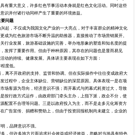
更具有重大意义，许多红色节事活动本身就是红色文化活动。同时这些
护意识并付诸行动同样产生了重要的环境效益。
主要问题
兴起，不仅成为我国文化产业的一大亮点，对于丰富群众的精神文化
，更成为红色旅游市场不断升温的助推器，直接推动了市场营销展开。
相关行业发展，旅游基础设施的完善，举办地形象的塑造和知名度的提
等，发挥了重要作用。但由于种种原因，其存在的问题也是显而易见
事活动的持续、健康发展。具体讲主要表现在如下方面：
程度低。
，离不开政府的支持、监管和协调。但在实际操作中往往变成政府大
开发过程中，企业主体缺位、营销缺位的深层原因。具体表现一是在项
以市场客源为导向，经济意识不强；而开幕式与闭幕式耗资过大，导致
二是按行政方式运作，由政府部门牵头主办，上指下派，政企不分，使
资源配置不合理等问题。三是以政府投入为主，而不是走多元化筹资方
中在广告宣传、捐赠和赞助上，但由于投资回报机制尚未建立，企业的
明，品牌意识不强。
多，但许多地方片面追求社会效益或经济效益，忽略对当地具有特色