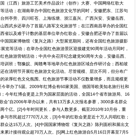
中国（江西）旅游工艺美术作品设计（创作）大赛、中国网络红歌大
赛等活动；在湖南举办中国红色旅游文化节的同时，安徽肥东、江苏句
、台州亭旁、四川旺苍、上海练塘、浙江嘉兴、广西兴安、安徽岳西、
，山西武乡还举办了首届八路军文化旅游节；在江西南昌举办的全国红
江西省以及难于计数的基层单位举办红歌会，安徽合肥还举办了首届以
在中国国家博物馆《复兴之路》大型展览期间，还有全国红色旅游摄影
年展览等活动；在举办全国红色旅游景区迎接建党90周年活动月同时，
红色旅游营销活动；中共中央召开纪念建党90周年大会，安徽岳西、
游培训班；鄂豫皖、闽赣粤等地举办红色旅游区域合作研讨会；西柏坡
城还在清明节开展红色旅游文化活动。尽管规模、层次不同，但分布广
有的浓厚红色文化氛围。红色旅游节事活动不仅数量增多，而且规模更
至今举办了5届。2009年红博会有60家美国、德国等欧美知名旅行社和
加；今年红博会更是上升为国家层面的活动，全国14个省市旅游局、16
红歌会”自2006年举办以来，共有13万多人次报名参赛，3000多名群众
个亿。[2]今年时间更长，参与人数更多。截至2010年10月份，重
、参与市民超过7770万人次，[3]今年的红歌会更是近十万人共唱红歌；
群众达15万人次。[4]中国国家博物馆《复兴之路》陈列面积和展出文
天来累计接待观众超70万人次。[5]网上红色旅游自5月16日开幕至7月5