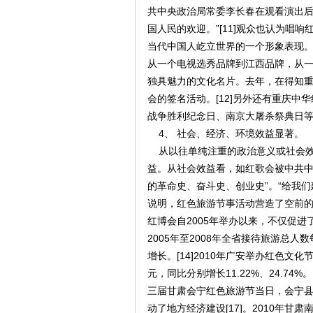
共中央政治局常委李长春在观看演出后
国人民的欢迎。”[11]观众也认为唱
当代中国人屹立世界的一个形象表现。2
从一个电视选秀品牌到江西品牌，从
独具魅力的文化名片。去年，在得知
会的签名活动。[12]另外还有重庆
战争胜利纪念日、南京大屠杀祭典日
4、 社会、经济、环境效益显著。
从以往单纯注重的政治意义或社会效
益。从社会效益看，如红歌会被中共中
的革命史、奋斗史、创业史”。“给我们
说明，红色旅游节事活动营造了空前
红博会自2005年举办以来，不仅促
2005年至2008年全省接待旅游总
增长。[14]2010年广安举办红色文化
元，同比分别增长11.22%、24.74
三届甘肃会宁红色旅游节当日，会宁县
动了地方经济建设[17]。2010年甘肃