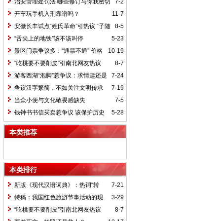
治安管理处罚法 哪些修订与你我密切
7-2
相关（法治聚焦）
开车玩手机入刑靠谱吗？
11-7
安徽长丰试点“姓氏革命”引热议 “子随
8-5
母姓”奖千元
“舌尖上的地铁”该不该叫停
5-23
景区门票争议多：“通票不通” 价格
10-19
随意上涨
“吃桃要不要削皮”引南北网友热议
8-7
游客西湖“泡脚”惹争议：求情趣还是
7-24
低素质？
争议汉字繁简，不如关注文明传承
7-19
当众小便与文化敬畏感缺失
7-5
钱钟书书信买卖惹争议 该保护历史
5-28
还是该保护隐私?
本类推荐
本类排行
新版《现代汉语词典》：热词“转
7-21
正”标准存争议
特稿：我国红色旅游节事活动的现
3-29
状、问题与对策
“吃桃要不要削皮”引南北网友热议
8-7