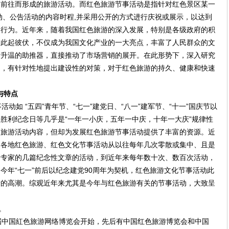
客前往而形成的旅游活动。而红色旅游节事活动是指针对红色景区某一
动、公告活动的内容时程,并采用公开的方式进行庆祝或展示，以达到
的行为。近年来，随着我国红色旅游的深入发展，特别是各级政府的积
动此起彼伏，不仅成为我国文化产业的一大亮点，丰富了人民群众的文
断升温的助推器，直接推动了市场营销的展开。在此形势下，深入研究
题，有针对性地提出建设性的对策，对于红色旅游的持久、健康和快速
与特点
如 “五四”青年节、“七一”建党日、“八一”建军节、“十一”国庆节以
胜利纪念日等几乎是“一年一小庆，五年一中庆，十年一大庆”规律性
乏旅游活动内容，但却为发展红色旅游节事活动提供了丰富的资源。近
，各地红色旅游、红色文化节事活动从以往每年几次零散或集中、且是
者专家的几篇纪念性文章的活动，到近年来每年数十次、数百次活动，
今年“七一”前后以纪念建党90周年为契机，红色旅游文化节事活动此
新的高潮。综观近年来尤其是今年与红色旅游有关的节事活动，大致呈
。
中国紅色旅游网络博览会开始，先后有中国红色旅游博览会和中国