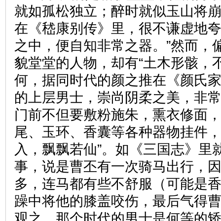
就如孤松独立；醉时就似玉山将崩
在《嵇康别传》里，很不谦虚地夸
之中，便自知非常之器。”然而，
貌堂堂的人物，却有“土木形骸，
何，据同时代的颜之推在《颜氏
的上层男士，崇尚阴柔之美，非
门前不但要敷粉施朱，熏衣修面
尾、玉环、香囊等各种器物挂件，
入，飘飘若仙”。如《三国志》里
事，说是曹丕有一次骑马出行，
多，连马都有些不舒服（可能是
躁中将他的膝盖咬伤，最后气得
观之，那个时代的男士是何等的