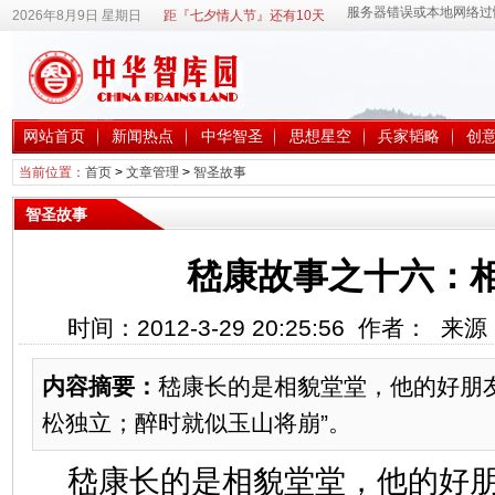
2026年8月9日 星期日
距『七夕情人节』还有10天
网站首页
新闻热点
中华智圣
思想星空
兵家韬略
创
当前位置：
首页
>
文章管理
>
智圣故事
智圣故事
嵇康故事之十六：
时间：2012-3-29 20:25:56 作者： 
内容摘要：
嵇康长的是相貌堂堂，他的好朋
松独立；醉时就似玉山将崩”。
嵇康长的是相貌堂堂，他的好朋