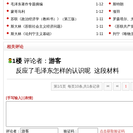
毛泽东著作专题摘编
1-12
斯特朗
蒙哥马利
1-12
项羽
苏联《政治经济学（教科书）》（第三版）
1-11
罗森塔尔、
斯大林《苏联社会主义经济问题》
1-11
《苏联共产
斯大林《论列宁主义基础》
1-11
列宁《唯物
相关评论
1楼
评论者：
游客
反应了毛泽东怎样的认识呢 这段材料
第1/1页 每页10条,共1条记录
1
[手写输入]
[表情]
评论者：
验证码：
点击获取验证码