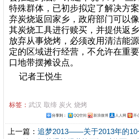
特殊群体，已初步拟定了解决方
弃炭烧返回家乡，政府部门可以
其炭烧工具进行赎买，并提供返
放弃从事烧烤，必须改用清洁能
定的区域进行经营，不允许在重
口地带摆摊设点。
记者王悦生
标签：
武汉
取缔
炭火
烧烤
分享到：
QQ空间
新浪微博
人人网
开
上一篇：
追梦2013——关于2013年的1