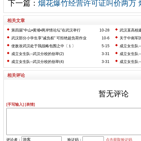
下一篇：
烟花爆竹经营许可证叫价两万 
相关文章
第四届“中山•黄埔•两岸情论坛”在武汉举行
10-28
武汉某高校
神
武汉部分小学生享“减负权” 可拒绝超负荷作业
10-6
关于中南军区
使敌攻武汉处于我战略包围之中〔１〕
5-15
成立女生队-
成立女生队--武汉分校的创举(2)
3-31
成立女生队-
成立女生队--武汉分校的创举(4)
3-31
成立女生队-
相关评论
暂无评论
[手写输入]
[表情]
评论者：
验证码：
点击获取验证码