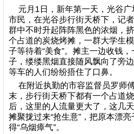
元月1日，新年第一天，光谷广
市民，在光谷步行街天桥下，记
群中不时升起阵阵黑色的浓烟，
个占道的炭烧烤摊，一群大学生
子等待着“美食”。摊主一边收钱
子，缕缕黑烟直接随风飘向了旁
等车的人们纷纷捂住了口鼻
在附近执勤的市容监督员罗师
末，步行街天桥下都有一个占道
后，这里的人流量更大了，这几
摊聚拢过来“抢生意”，把原本漂
得“乌烟瘴气”。