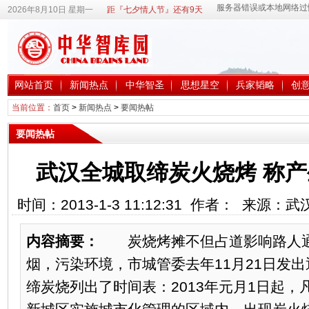
2026年8月10日 星期一
距『七夕情人节』还有9天
网站首页
新闻热点
中华智圣
思想星空
兵家韬略
创
当前位置：
首页
>
新闻热点
>
要闻热帖
要闻热帖
武汉全城取缔炭火烧烤 称
时间：2013-1-3 11:12:31 作者： 来源
内容摘要：
炭烧烤摊不但占道影响路人通
烟，污染环境，市城管委去年11月21日发
缔炭烧列出了时间表：2013年元月1日起