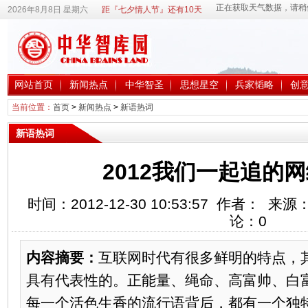
2026年8月8日 星期六
距『七夕情人节』还有10天
网站首页
新闻热点
中华智圣
思想星空
兵家韬略
创
当前位置：
首页
>
新闻热点
>
新语热词
新语热词
2012我们一起追的
时间：2012-12-30 10:53:57 作者： 
论：
0
内容摘要：
互联网时代有很多鲜明的特点，
具有代表性的。正能量、绳命、高富帅、白
每一个活色生香的流行语背后，都有一个独