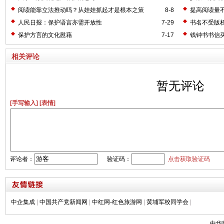
阅读能靠立法推动吗？从娃娃抓起才是根本之策
8-8
提高阅读量
人民日报：保护语言亦需开放性
7-29
书名不受版权
保护方言的文化慰藉
7-17
钱钟书书信买
相关评论
暂无评论
[手写输入]
[表情]
评论者：
验证码：
点击获取验证码
中企集成
|
中国共产党新闻网
|
中红网-红色旅游网
|
黄埔军校同学会
|
中华