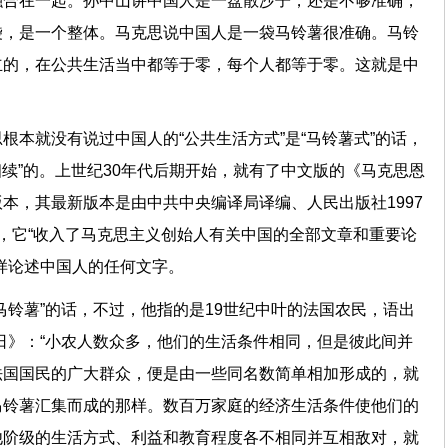
融合在一起。孙中山讲中国人是一盘散沙子，还是不够准确，
袋，是一个整体。马克思说中国人是一袋马铃薯很准确。马铃
立的，在公共生活当中都等于零，每个人都等于零。这就是中
根本就没有说过中国人的“公共生活方式”是“马铃薯式”的话，
相续”的。上世纪30年代后期开始，就有了中文版的《马克思恩
本，其最新版本是由中共中央编译局译编、人民出版社1997
，它“收入了马克思主义创始人有关中国的全部文章和重要论
这样论述中国人的任何文字。
马铃薯”的话，不过，他指的是19世纪中叶的法国农民，语出
日》：“小农人数众多，他们的生活条件相同，但是彼此间并
法国国民的广大群众，便是由一些同名数简单相加形成的，就
马铃薯汇集而成的那样。数百万家庭的经济生活条件使他们的
他阶级的生活方式、利益和教育程度各不相同并互相敌对，就