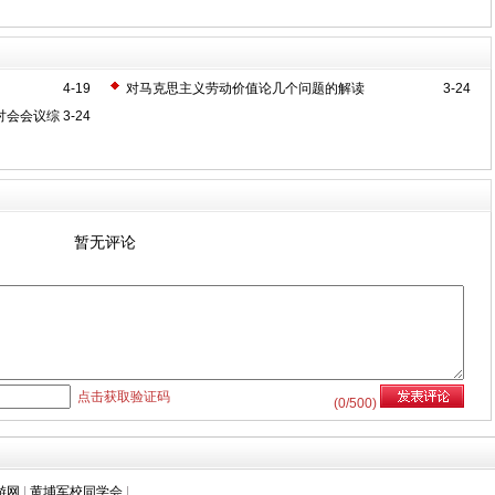
力
4-19
对马克思主义劳动价值论几个问题的解读
3-24
讨会会议综
3-24
暂无评论
点击获取验证码
(
0
/500)
游网
|
黄埔军校同学会
|