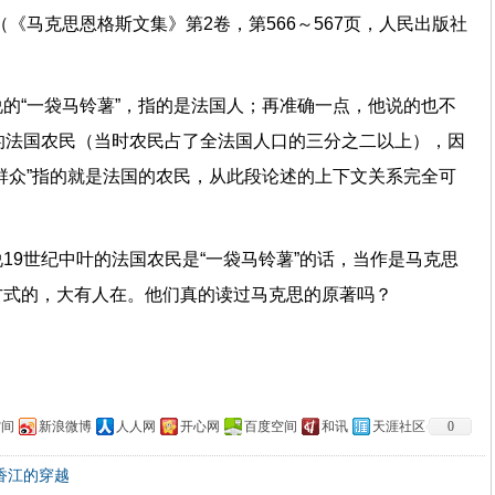
《马克思恩格斯文集》第2卷，第566～567页，人民出版社
的“一袋马铃薯”，指的是法国人；再准确一点，他说的也不
的法国农民（当时农民占了全法国人口的三分之二以上），因
群众”指的就是法国的农民，从此段论述的上下文关系完全可
19世纪中叶的法国农民是“一袋马铃薯”的话，当作是马克思
活方式的，大有人在。他们真的读过马克思的原著吗？
）
空间
新浪微博
人人网
开心网
百度空间
和讯
天涯社区
0
香江的穿越