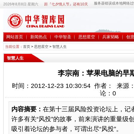
2026年8月8日 星期六
距『七夕情人节』还有10天
网站首页
新闻热点
中华智圣
思想星空
兵家韬略
创
当前位置：
首页
>
思想星空
>
智慧人生
智慧人生
李宗南：苹果电脑的早
时间：2012-12-23 10:30:54 作者： 
论：
0
内容摘要：
在第十三届风险投资论坛上，记
许多有关“风投”的故事，前来演讲的重量级
吸引着论坛的参与者，可谓出尽“风投”。