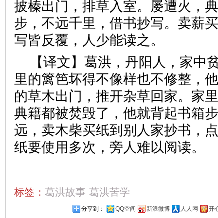
披榛出门，排草入室。屡遭火，
步，不远千里，借书抄写。卖薪
写皆反覆，人少能读之。
【译文】葛洪，丹阳人，家中
里的篱笆坏得不像样也不修整，
的草木出门，推开杂草回家。家
典籍都被焚毁了，他就背起书箱
远，卖木柴买纸到别人家抄书，
纸要使用多次，旁人难以阅读。
标签：
葛洪故事
葛洪苦学
分享到：
QQ空间
新浪微博
人人网
开