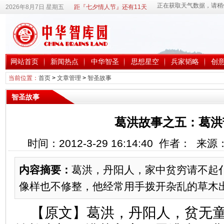
2026年8月7日 星期五
距『七夕情人节』还有11天
网站首页
新闻热点
中华智圣
思想星空
兵家韬略
创
当前位置：
首页
>
文章管理
>
智圣故事
智圣故事
葛洪故事之五：葛洪
时间：2012-3-29 16:14:40 作者： 来
内容摘要：
葛洪，丹阳人，家中贫穷请不起
像样也不修整，他经常用手拨开杂乱的草木
【原文】葛洪，丹阳人，贫无