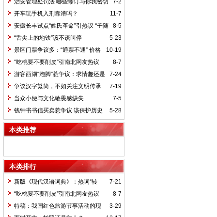
治安管理处罚法 哪些修订与你我密切
7-2
相关（法治聚焦）
开车玩手机入刑靠谱吗？
11-7
安徽长丰试点“姓氏革命”引热议 “子随
8-5
母姓”奖千元
“舌尖上的地铁”该不该叫停
5-23
景区门票争议多：“通票不通” 价格
10-19
随意上涨
“吃桃要不要削皮”引南北网友热议
8-7
游客西湖“泡脚”惹争议：求情趣还是
7-24
低素质？
争议汉字繁简，不如关注文明传承
7-19
当众小便与文化敬畏感缺失
7-5
钱钟书书信买卖惹争议 该保护历史
5-28
还是该保护隐私?
本类推荐
本类排行
新版《现代汉语词典》：热词“转
7-21
正”标准存争议
“吃桃要不要削皮”引南北网友热议
8-7
特稿：我国红色旅游节事活动的现
3-29