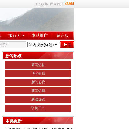
加入收藏
设为首页
地
旅行天下
本站推广
留言板
新闻热点
要闻热帖
博客微博
新闻热议
新闻热播
新语热词
弘扬正气
本类更新