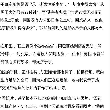
不确定相机是否记录下所发生的事情，“一切发生得太快：从
男子大约只有22秒钟”，而“受害者离我非常远??我无法跑到
前就撞上了他，周围没有人试图把他拉上来”。回想起来，他也
见事情发生得有多快”，“我所能听到的是那名男子的头部与火
在那里，“扭曲得像个破布娃娃”，阿巴西感到痛苦无助。驾
度惊吓，一时失语。在急救人员到达前，一位名叫劳拉·卡普兰
给韩做心肺复苏术，却无济于事。
拍照的手机，互相推挤，试图看看那名男子，拍摄视频。我向
医生有足够的空间，因为人们正在逼近她。她向我表示了感
市交通管理局的牧师给韩作了临终祈祷。
查看照片，甚至根本不知道抓拍到了如此细节的照片。”回到
相机存储卡交了上去。直到当天很晚时最终看到图片，“我的