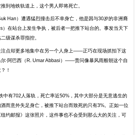
被推到地铁轨道上，这个男人即将死亡。
Suk Han）遭遇猛烈撞击后不幸身亡，他是因与30岁的非洲裔
Davis）在站台上发生争执，被后者一把推下站台的。事发当天下
临二级谋杀罪指控。
关注点却更多地集中在另一个人身上——正巧在现场抓拍下这
阿巴西（R. Umar Abbasi）——责问像暴风雨般朝这个自
救？！
约地铁中有702人落轨，死亡率近50%，其中大部分是无意逃生的
酒而意外失足身亡，被推下站台而致死的只有3%。正如一位
《纽约邮报》这张照片，这件事也不会受到那么大的关注，可