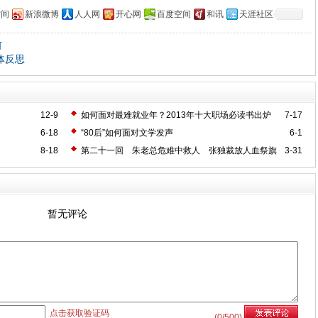
空间
新浪微博
人人网
开心网
百度空间
和讯
天涯社区
何
体反思
12-9
如何面对最难就业年？2013年十大职场必读书出炉
7-17
6-18
“80后”如何面对文学发声
6-1
8-18
第二十一回 朱老总危难中救人 张独裁放人血祭旗
3-31
暂无评论
点击获取验证码
(
0
/500)