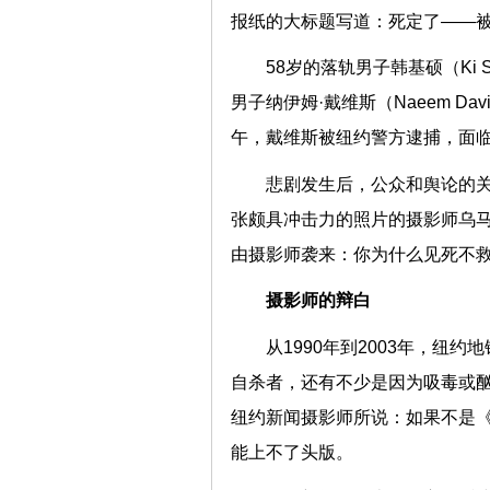
报纸的大标题写道：死定了——
58岁的落轨男子韩基硕（Ki 
男子纳伊姆·戴维斯（Naeem 
午，戴维斯被纽约警方逮捕，面
悲剧发生后，公众和舆论的
张颇具冲击力的照片的摄影师乌马尔·
由摄影师袭来：你为什么见死不
摄影师的辩白
从1990年到2003年，纽
自杀者，还有不少是因为吸毒或酗
纽约新闻摄影师所说：如果不是
能上不了头版。