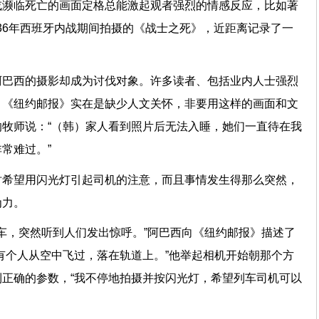
或濒临死亡的画面定格总能激起观者强烈的情感反应，比如著
936年西班牙内战期间拍摄的《战士之死》，近距离记录了一
阿巴西的摄影却成为讨伐对象。许多读者、包括业内人士强烈
？《纽约邮报》实在是缺少人文关怀，非要用这样的画面和文
牧师说：“（韩）家人看到照片后无法入睡，她们一直待在我
常难过。”
时希望用闪光灯引起司机的注意，而且事情发生得那么突然，
为力。
等车，突然听到人们发出惊呼。”阿巴西向《纽约邮报》描述了
有个人从空中飞过，落在轨道上。”他举起相机开始朝那个方
正确的参数，“我不停地拍摄并按闪光灯，希望列车司机可以