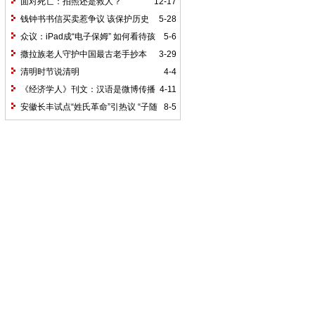
状、问题与对策
面对死亡：拍照还是救人？
12-17
钱钟书书信买卖惹争议 该保护历史
5-28
还是该保护隐私?
众议：iPad成“电子保姆” 如何看待孩
5-6
子成“触屏一代”
撒拉族老人守护中国最古老手抄本
3-29
《古兰经》
清明时节说清明
4-4
《经济学人》刊文：汉语是微博传播
4-11
的最佳语言
安徽长丰试点“姓氏革命”引热议 “子随
8-5
母姓”奖千元