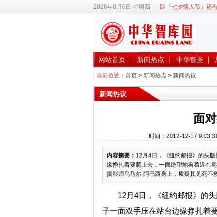
2026年8月6日 星期四
距『七夕情人节』还有
网站首页
新闻热点
中华智圣
当前位置：
首页
>
新闻热点
>
新闻热议
新闻热议
面对
时间：2012-12-17 9
内容摘要：
12月4日，《纽约邮报》的头
缘挣扎着要爬上去，一面绝望地看着近在咫
摄影师乌马尔·阿巴西身上，质疑其见死不
12月4日，《纽约邮报》的
子一面双手压在站台边缘挣扎着