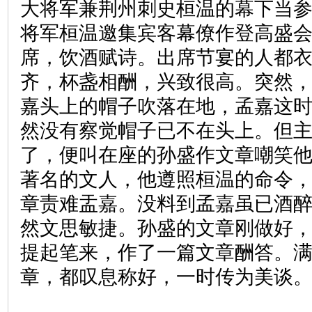
大将军兼荆州刺史桓温的幕下当
将军桓温邀集宾客幕僚作登高盛
席，饮酒赋诗。出席节宴的人都
齐，杯盏相酬，兴致很高。突然
嘉头上的帽子吹落在地，孟嘉这
然没有察觉帽子已不在头上。但
了，便叫在座的孙盛作文章嘲笑
著名的文人，他遵照桓温的命令
章责难盂嘉。没料到孟嘉虽已酒
然文思敏捷。孙盛的文章刚做好
提起笔来，作了一篇文章酬答。
章，都叹息称好，一时传为美谈