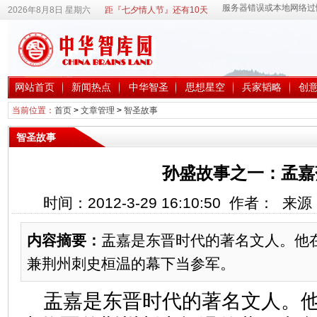
2026年8月8日 星期六
距『七夕情人节』还有10天
网站首页
新闻热点
中华智圣
思想星空
兵家韬略
创
当前位置：
首页
>
文章管理
>
智圣故事
智圣故事
孙盛故事之一：孟嘉
时间：2012-3-29 16:10:50 作者： 
内容摘要：
盂嘉是东晋时代的著名文人。他
兼荆州刺史桓温的幕下当参军。
盂嘉是东晋时代的著名文人。