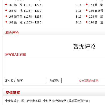
163 杨 简（1141～1225）
3-16
164 蔡 
165 蔡 沈（1167～1230）
3-16
166 真德秀（
167 魏了翁（1178～1237）
3-16
168 窦 默（
169 姚 枢（1203～1280）
3-16
170 黄 震（
相关评论
暂无评论
[手写输入]
[表情]
评论者：
验证码：
点击获取验证码
中企集成
|
中国共产党新闻网
|
中红网-红色旅游网
|
黄埔军校同学会
|