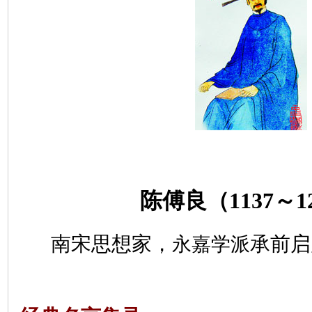
陈傅良（
1137
～
1
南宋思想家，
承前启
永嘉学派