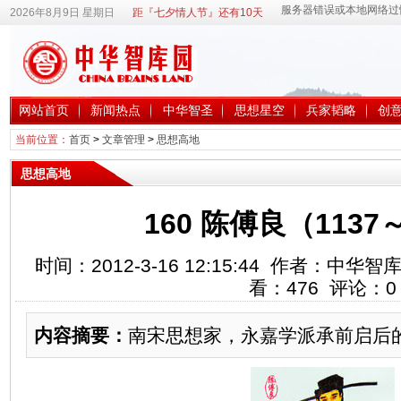
2026年8月9日 星期日
距『七夕情人节』还有10天
网站首页
新闻热点
中华智圣
思想星空
兵家韬略
创
当前位置：
首页
>
文章管理
>
思想高地
思想高地
160 陈傅良（1137
时间：2012-3-16 12:15:44 作者：中
看：
476
评论：
0
内容摘要：
南宋思想家，永嘉学派承前启后